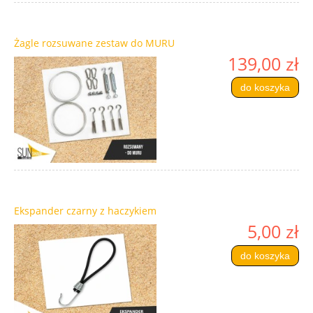
Żagle rozsuwane zestaw do MURU
139,00 zł
do koszyka
Ekspander czarny z haczykiem
5,00 zł
do koszyka