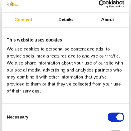
Consent
Details
About
Żagle rozsuwane zestaw MIESZANY
This website uses cookies
139,00 zł
We use cookies to personalise content and ads, to
provide social media features and to analyse our traffic.
do koszyka
We also share information about your use of our site with
our social media, advertising and analytics partners who
may combine it with other information that you’ve
provided to them or that they’ve collected from your use
of their services.
Linka ekspanderowa czarna fi 6 mm
Consent
5,00 zł
Necessary
Selection
do koszyka