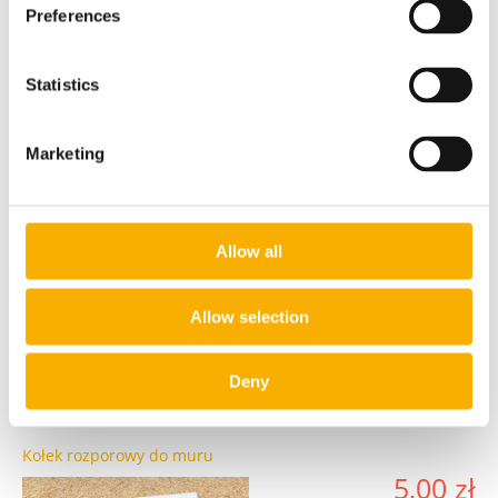
Preferences
Statistics
Marketing
Karabińczyk żeglarski
6,00 zł
Allow all
do koszyka
Allow selection
Deny
Kołek rozporowy do muru
5,00 zł