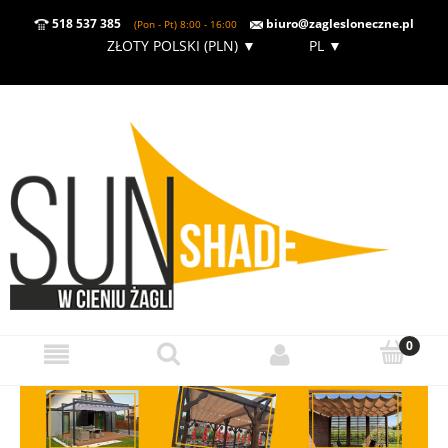
518 537 385
biuro@zaglesloneczne.pl
(Pon - Pt) 8:00 - 16:00
ZŁOTY POLSKI (PLN)
▼
PL
▼