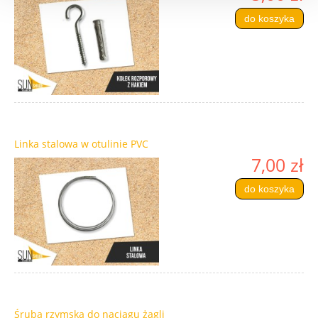
do koszyka
Linka stalowa w otulinie PVC
7,00 zł
do koszyka
Śruba rzymska do naciągu żagli