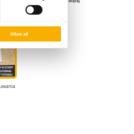
zobacz więcej
A
Żagiel graficzny wodoszczelny NA
Allow all
WYMIAR
50,00 zł
do koszyka
suwania