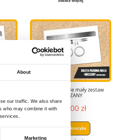
zobacz więcej
About
staw
Rolety rzymskie mały zestaw
MIESZANY
se our traffic. We also share
389,00 zł
ers who may combine it with
 services.
do koszyka
Marketing