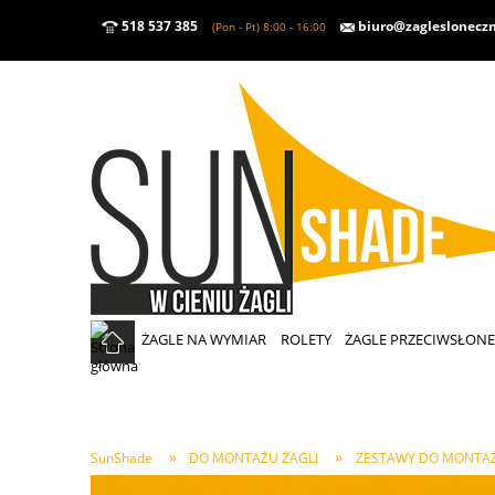
518 537 385
biuro@zaglesloneczn
(Pon - Pt) 8:00 - 16:00
ŻAGLE NA WYMIAR
ROLETY
ŻAGLE PRZECIWSŁON
»
»
SunShade
DO MONTAŻU ŻAGLI
ZESTAWY DO MONTAŻ