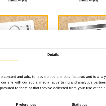
zobacz więcej
zobacz więcej
Details
e rozsuwane na 3 linkach
Rolety rzymskie mini ze
zestaw MIESZANY
MIESZANY
e content and ads, to provide social media features and to analy
189,00 zł
289,00 zł
 our site with our social media, advertising and analytics partn
 provided to them or that they’ve collected from your use of their
do koszyka
do koszyka
Preferences
Statistics