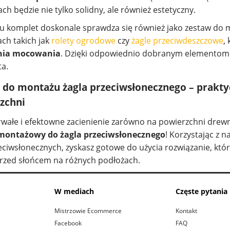
ch będzie nie tylko solidny, ale również estetyczny.
u komplet doskonale sprawdza się również jako zestaw do 
ch takich jak
rolety ogrodowe
czy
żagle przeciwdeszczowe
,
nia mocowania
. Dzięki odpowiednio dobranym elementom z
ta.
 do montażu żagla przeciwsłonecznego – praktyc
zchni
rwałe i efektowne zacienienie zarówno na powierzchni drewn
montażowy do żagla przeciwsłonecznego
! Korzystając z
zeciwsłonecznych, zyskasz gotowe do użycia rozwiązanie, któ
rzed słońcem na różnych podłożach.
W mediach
Częste pytania
Mistrzowie Ecommerce
Kontakt
Facebook
FAQ