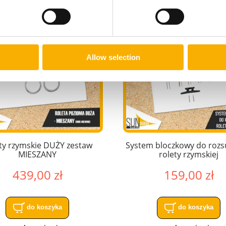
zobacz więcej
zobacz więcej
mska pozioma premium Decor
Osłona tarasowa przeźroczysta N
Allow selection
NA WYMIAR
WYMIAR
135,00 zł
139,00 zł
do koszyka
do koszyka
ty rzymskie DUŻY zestaw
System bloczkowy do roz
MIESZANY
rolety rzymskiej
439,00 zł
159,00 zł
do koszyka
do koszyka