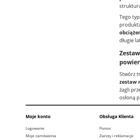
struktura
Tego typ
produkta
obciąże
długie la
Zestaw
powier
Stwórz t
zestaw 
żagli pr
osłoną p
Moje konto
Obsługa Klienta
Logowanie
Pomoc
Moje zamówienia
Zwroty i reklamacje