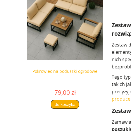
Zestaw
rozwią
Zestaw d
elementy
nich spe
bezprobl
Pokrowiec na poduszki ogrodowe
Tego typ
takich j
79,00 zł
precyzyj
producen
do koszyka
Zestaw
Zamawiaj
poszuki