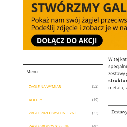
W tej ka
specjaln
Menu
zestawy 
struktu
ŻAGLE NA WYMIAR
(52)
metalu, 
ROLETY
(19)
Zestawy
ŻAGLE PRZECIWSŁONECZNE
(33)
ŻAGLE WODOSZCZELNE
(40)