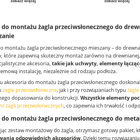
zobacz więcej
zobacz więcej
 do montażu żagla przeciwsłonecznego do drewn
zanie
o montażu żagla przeciwsłonecznego mieszany – do drewna
, które zapewnią skuteczny montaż zarówno na drewnianej,
cjalistyczne akcesoria,
takie jak uchwyty, elementy łączące
emową instalację, niezależnie od rodzaju podłoża.
u akcesoria do montażu żagla przeciwsłonecznego doskonal
ak
żagle przeciwsłoneczne
, jak i przy rozwiązaniach typu
żagle
nego dopasowania do konstrukcji.
Wszystkie elementy p
t żagli przeciwsłonecznych
, co zapewnia ich trwałość i od
 do montażu żagla przeciwsłonecznego do meta
ąc zestaw montażowy do żagla, otrzymasz gotowy pakiet, k
wania odpowiednich akcesoriów
. Dzięki temu rozwiązani