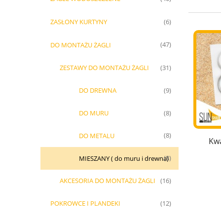
ZASŁONY KURTYNY
(6)
DO MONTAŻU ŻAGLI
(47)
ZESTAWY DO MONTAŻU ŻAGLI
(31)
DO DREWNA
(9)
DO MURU
(8)
DO METALU
(8)
Kwa
MIESZANY ( do muru i drewna)
(8)
AKCESORIA DO MONTAŻU ŻAGLI
(16)
POKROWCE I PLANDEKI
(12)