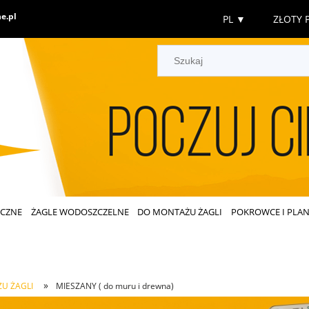
e.pl
PL
▼
ZŁOTY P
ECZNE
ŻAGLE WODOSZCZELNE
DO MONTAŻU ŻAGLI
POKROWCE I PLAN
»
U ŻAGLI
MIESZANY ( do muru i drewna)