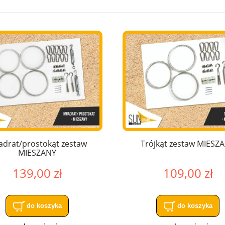
drat/prostokąt zestaw
Trójkąt zestaw MIESZ
MIESZANY
139,00 zł
109,00 zł
do koszyka
do koszyka