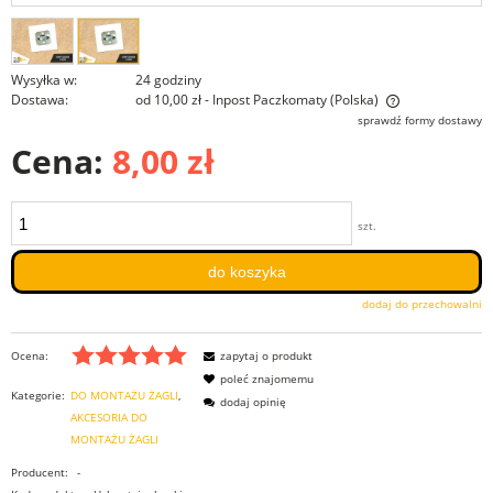
Wysyłka w:
24 godziny
Dostawa:
od 10,00 zł
- Inpost Paczkomaty
(Polska)
Cena nie zawiera ewentualnych kosztów płatności
sprawdź formy dostawy
Cena:
8,00 zł
szt.
do koszyka
dodaj do przechowalni
Ocena:
zapytaj o produkt
poleć znajomemu
Kategorie:
DO MONTAŻU ŻAGLI
dodaj opinię
AKCESORIA DO
MONTAŻU ŻAGLI
Producent:
-