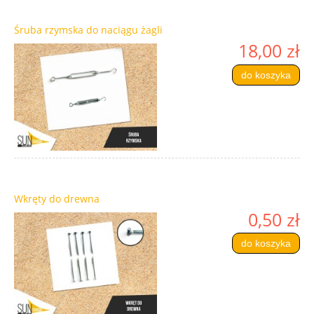
Śruba rzymska do naciągu żagli
18,00 zł
do koszyka
Wkręty do drewna
0,50 zł
do koszyka