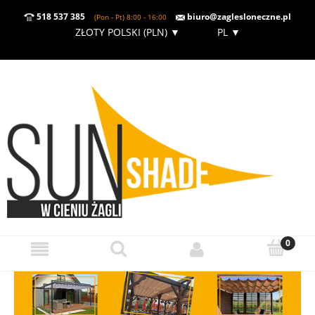
518 537 385
biuro@zaglesloneczne.pl
(Pon - Pt) 8:00 - 16:00
ZŁOTY POLSKI (PLN)
▼
PL
▼