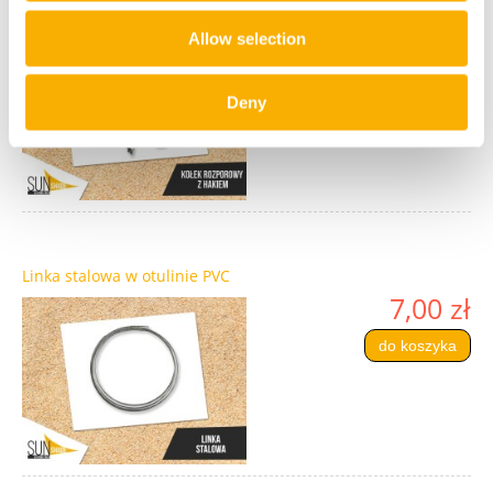
Kołek rozporowy do muru
5,00 zł
Allow selection
do koszyka
Deny
Linka stalowa w otulinie PVC
7,00 zł
do koszyka