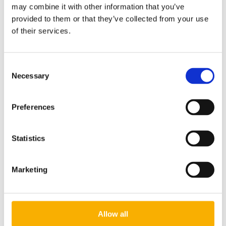
5,00 zł
may combine it with other information that you’ve
provided to them or that they’ve collected from your use
do koszyka
of their services.
Consent
Necessary
Selection
Preferences
Karabińczyk żeglarski
6,00 zł
Statistics
do koszyka
Marketing
Allow all