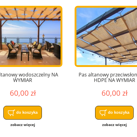
ltanowy wodoszczelny NA
Pas altanowy przeciwsło
WYMIAR
HDPE NA WYMIAR
60,00 zł
60,00 zł
do koszyka
do koszyka
zobacz więcej
zobacz więcej