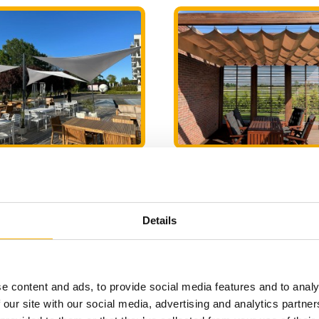
el wodoszczelny premium
Roleta rzymska pozioma 
TRÓJKĄT na WYMIAR
Decor NA WYMIAR
89,00 zł
135,00 zł
mska pozioma premium Decor
Osłona tarasowa przeźroczysta N
NA WYMIAR
WYMIAR
Details
135,00 zł
139,00 zł
do koszyka
do koszyka
zobacz więcej
zobacz więcej
e content and ads, to provide social media features and to analy
do koszyka
do koszyka
 our site with our social media, advertising and analytics partn