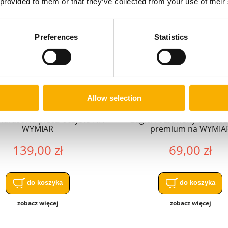
 provided to them or that they’ve collected from your use of their
Preferences
Statistics
Allow selection
 tarasowa przeźroczysta NA
Żagiel rozsuwany wodosz
WYMIAR
premium na WYMIA
139,00 zł
69,00 zł
do koszyka
do koszyka
zobacz więcej
zobacz więcej