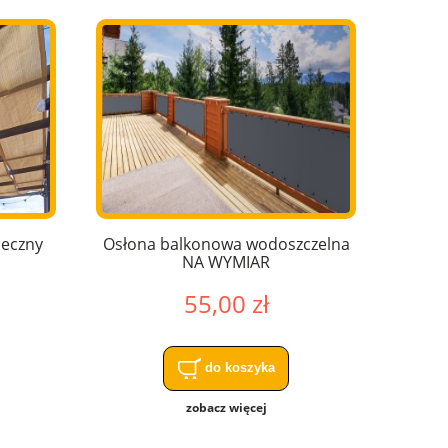
neczny
Osłona balkonowa wodoszczelna
NA WYMIAR
55,00 zł
do koszyka
zobacz więcej