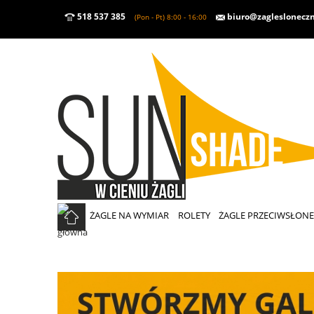
518 537 385
biuro@zaglesloneczn
(Pon - Pt) 8:00 - 16:00
ŻAGLE NA WYMIAR
ROLETY
ŻAGLE PRZECIWSŁON