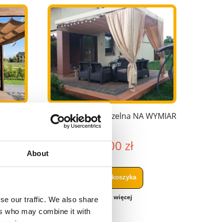
premium
Zasłona wodoszczelna NA WYMIAR
55,00 zł
A
Żagiel graficzny wodoszczelny NA
WYMIAR
About
50,00 zł
do koszyka
zobacz więcej
se our traffic. We also share
do koszyka
ers who may combine it with