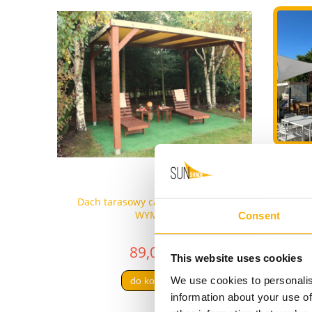
Żagi
 WYMIAR
Dach tarasowy całoroczny PVC na
Roleta rzy
WYMIAR
Consent
89,00 zł
This website uses cookies
We use cookies to personalis
do koszyka
information about your use of