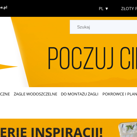
e.pl
PL
▼
ZŁOTY P
ECZNE
ŻAGLE WODOSZCZELNE
DO MONTAŻU ŻAGLI
POKROWCE I PLAN