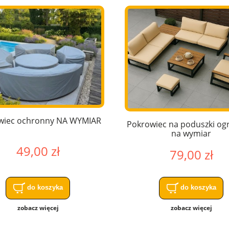
wiec ochronny NA WYMIAR
Pokrowiec na poduszki o
na wymiar
49,00 zł
79,00 zł
do koszyka
do koszyka
zobacz więcej
zobacz więcej