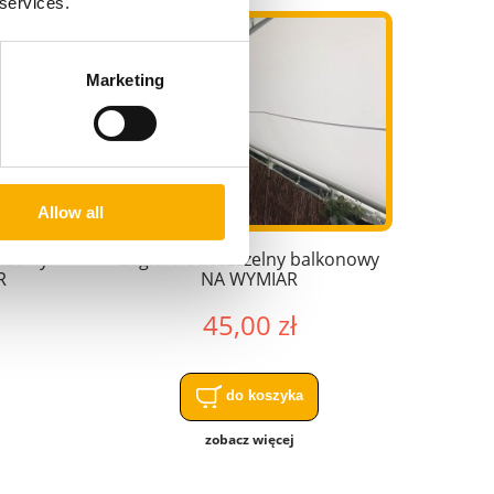
 services.
Marketing
Allow all
czelny
Żagiel wodoszczelny balkonowy
R
NA WYMIAR
45,00 zł
do koszyka
zobacz więcej