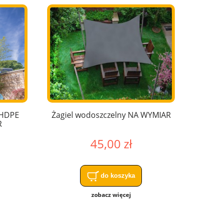
 HDPE
Żagiel wodoszczelny NA WYMIAR
R
45,00 zł
do koszyka
zobacz więcej