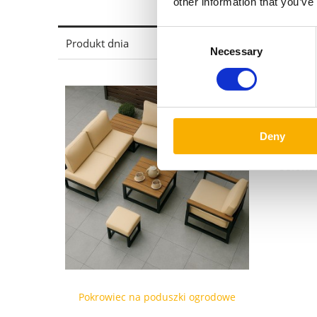
other information that you’ve
Consent
Produkt dnia
Necessary
Selection
Deny
Osłona
Pokrowiec na poduszki ogrodowe