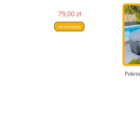
79,00 zł
do koszyka
Pokro