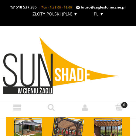
518 537 385
biuro@zaglesloneczne.pl
(Pon - Pt) 8:00 - 16:00
ZŁOTY POLSKI (PLN)
▼
PL
▼