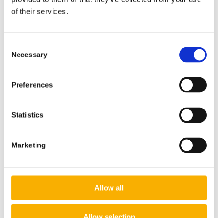
zaciski do linki stalowej x 4 szt
of their services.
śruby do metalu x 4szt
Pliki do pobrania:
Karta techniczna akcesoria i zestawy do montażu
Consent
Necessary
Selection
Preferences
Koszty dostawy
Cena nie zawiera ewentualnych kosztów płatności
Statistics
Kraj wysyłki:
Marketing
Inpost Paczkomaty
10,00 zł
Allow all
Kurier DPD
13,00 zł
Allow selection
Odbiór osobisty
0,00 zł