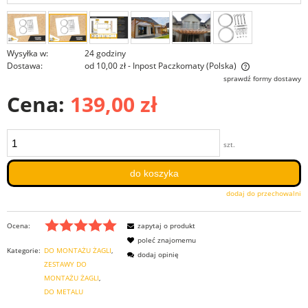
Wysyłka w:
24 godziny
Dostawa:
od 10,00 zł
- Inpost Paczkomaty
(Polska)
Cena nie zawiera ewentualnych kosztów płatności
sprawdź formy dostawy
Cena:
139,00 zł
szt.
do koszyka
dodaj do przechowalni
Ocena:
zapytaj o produkt
poleć znajomemu
Kategorie:
DO MONTAŻU ŻAGLI
dodaj opinię
ZESTAWY DO
MONTAŻU ŻAGLI
DO METALU