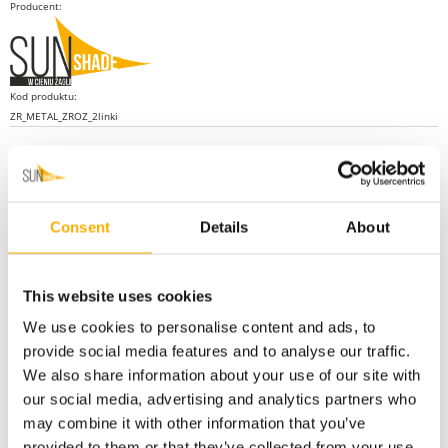
Producent:
Kod produktu:
ZR_METAL_ZROZ_2linki
Opis
Consent
Details
About
ZESTAW MONTAŻOWY do metalu dedykowany dla
This website uses cookies
montażu żagli rozsuwanych.
We use cookies to personalise content and ads, to
Najczęściej wykorzystywany do montażu żagli w
provide social media features and to analyse our traffic.
konstrukcjach aluminiowych i stalowych
We also share information about your use of our site with
linkę stalową - 2 odcinki x 6 m
our social media, advertising and analytics partners who
śruby rzymskie do naciągu x 2 szt
may combine it with other information that you’ve
karabińczyki żeglarskie x 4 szt
provided to them or that they’ve collected from your use