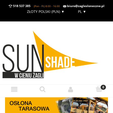
518 537 385
biuro@zaglesloneczne.pl
(Pon - Pt) 8:00 - 16:00
ZŁOTY POLSKI (PLN)
▼
PL
▼