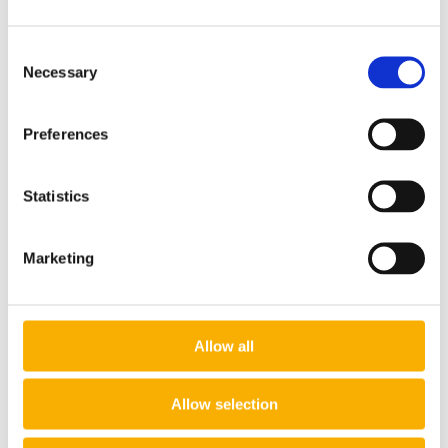
Żagiel przeciwsłoneczny biały trójkąt 4,2x4,2x5,9
Consent
189,00 zł
Necessary
Selection
do koszyka
Preferences
Statistics
Marketing
Allow all
Allow selection