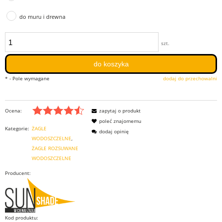
do muru i drewna
szt.
do koszyka
*
- Pole wymagane
dodaj do przechowalni
Ocena:
zapytaj o produkt
poleć znajomemu
Kategorie:
ŻAGLE
dodaj opinię
WODOSZCZELNE
ŻAGLE ROZSUWANE
WODOSZCZELNE
Producent:
Kod produktu: