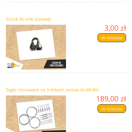
Zacisk do linki stalowej
3,00 zł
do koszyka
Żagle rozsuwane na 3 linkach zestaw do MURU
189,00 zł
do koszyka