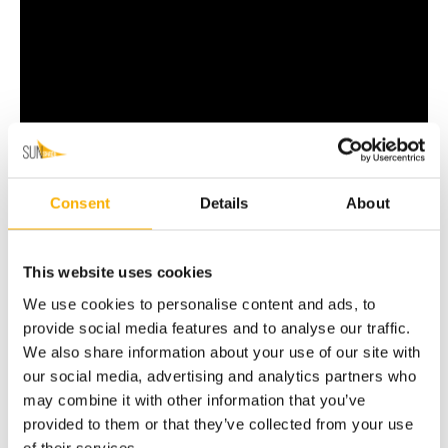
Consent
Details
About
Pliki do pobrania:
Karta informacyjna żagiel rozsuwany premium
Karta techniczna żagiel rozsuwany premium
This website uses cookies
We use cookies to personalise content and ads, to
provide social media features and to analyse our traffic.
We also share information about your use of our site with
Koszty dostawy
our social media, advertising and analytics partners who
Cena nie zawiera ewentualnych kosztów płatności
may combine it with other information that you’ve
provided to them or that they’ve collected from your use
Kraj wysyłki:
of their services.