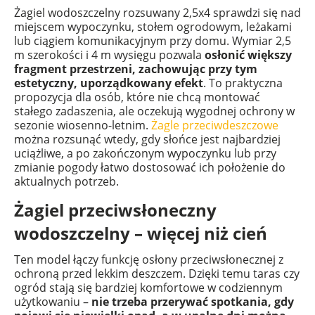
Żagiel wodoszczelny rozsuwany 2,5x4 sprawdzi się nad
miejscem wypoczynku, stołem ogrodowym, leżakami
lub ciągiem komunikacyjnym przy domu. Wymiar 2,5
m szerokości i 4 m wysięgu pozwala
osłonić większy
fragment przestrzeni, zachowując przy tym
estetyczny, uporządkowany efekt
. To praktyczna
propozycja dla osób, które nie chcą montować
stałego zadaszenia, ale oczekują wygodnej ochrony w
sezonie wiosenno-letnim.
Żagle przeciwdeszczowe
można rozsunąć wtedy, gdy słońce jest najbardziej
uciążliwe, a po zakończonym wypoczynku lub przy
zmianie pogody łatwo dostosować ich położenie do
aktualnych potrzeb.
Żagiel przeciwsłoneczny
wodoszczelny – więcej niż cień
Ten model łączy funkcję osłony przeciwsłonecznej z
ochroną przed lekkim deszczem. Dzięki temu taras czy
ogród stają się bardziej komfortowe w codziennym
użytkowaniu –
nie trzeba przerywać spotkania, gdy