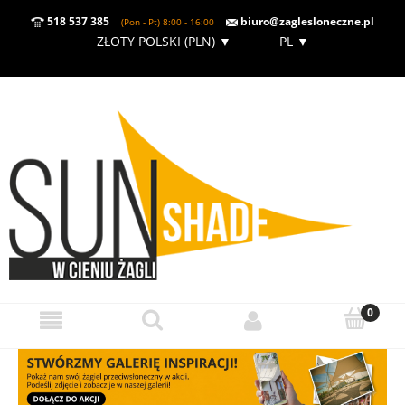
518 537 385
biuro@zaglesloneczne.pl
(Pon - Pt) 8:00 - 16:00
ZŁOTY POLSKI (PLN)
▼
PL
▼