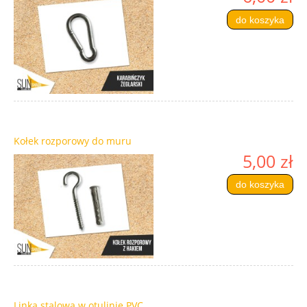
do koszyka
Kołek rozporowy do muru
5,00 zł
do koszyka
Linka stalowa w otulinie PVC