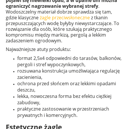
pojawi się niewielki opad, a w upalne dni można
ograniczyć nagrzewanie wybranej strefy
.
Wodoszczelny materiał dobrze sprawdza się tam,
gdzie klasyczne
żagle przeciwsłoneczne
z tkanin
przepuszczających wodę byłyby niewystarczające. To
rozwiązanie dla osób, które szukają praktycznego
kompromisu między markizą, pergolą a lekkim
zadaszeniem ogrodowym.
Najważniejsze atuty produktu:
format 2,5x4 odpowiedni do tarasów, balkonów,
pergoli i stref wypoczynkowych,
rozsuwana konstrukcja umożliwiająca regulację
zacienienia,
ochrona przed słońcem oraz lekkimi opadami
deszczu,
lekka, nowoczesna forma bez efektu ciężkiej
zabudowy,
praktyczne zastosowanie w przestrzeniach
prywatnych i komercyjnych.
Estetyczne żagle