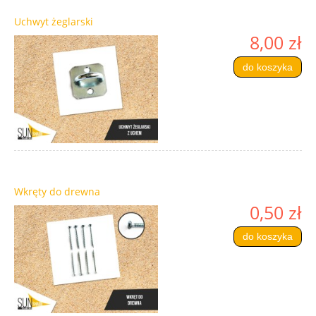
Uchwyt żeglarski
8,00 zł
do koszyka
Wkręty do drewna
0,50 zł
do koszyka