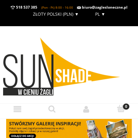
518 537 385
biuro@zaglesloneczne.pl
(Pon - Pt) 8:00 - 16:00
ZŁOTY POLSKI (PLN)
▼
PL
▼