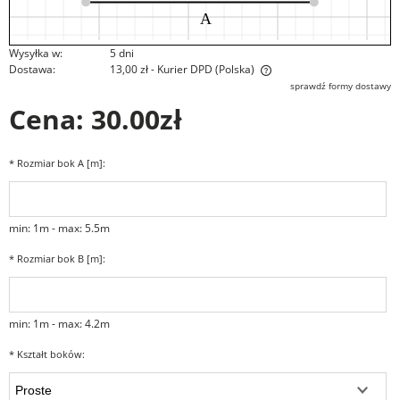
Wysyłka w:
5 dni
Dostawa:
13,00 zł
- Kurier DPD
(Polska)
Cena nie zawiera ewentualnych kosztów płatności
sprawdź formy dostawy
Cena:
30.00zł
*
Rozmiar bok A [m]:
min: 1m - max: 5.5m
*
Rozmiar bok B [m]:
min: 1m - max: 4.2m
*
Kształt boków: