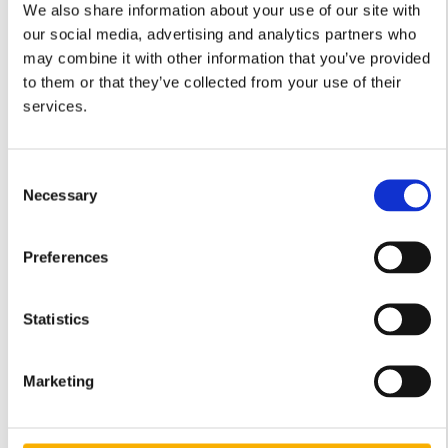
We also share information about your use of our site with
our social media, advertising and analytics partners who
may combine it with other information that you’ve provided
to them or that they’ve collected from your use of their
services.
Consent
Pliki do pobrania:
Necessary
Selection
Karta informacyjna żagiel mocowany w narożnikach mesh
Karta techniczna żagiel mocowany w narożnikach mesh
Preferences
Statistics
Koszty dostawy
Cena nie zawiera ewentualnych kosztów płatności
Marketing
Kraj wysyłki: