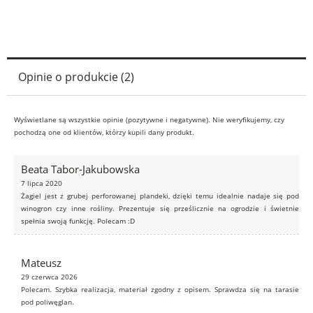
Opinie o produkcie (2)
Wyświetlane są wszystkie opinie (pozytywne i negatywne). Nie weryfikujemy, czy
pochodzą one od klientów, którzy kupili dany produkt.
Beata Tabor-Jakubowska
7 lipca 2020
Żagiel jest z grubej perforowanej plandeki, dzięki temu idealnie nadaje się pod
winogron czy inne rośliny. Prezentuje się prześlicznie na ogrodzie i świetnie
spełnia swoją funkcję. Polecam :D
Mateusz
29 czerwca 2026
Polecam. Szybka realizacja, materiał zgodny z opisem. Sprawdza się na tarasie
pod poliwęglan.