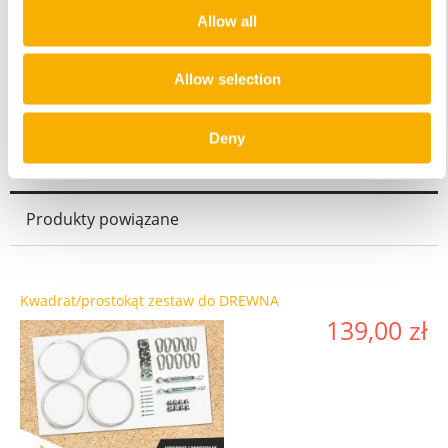
Allow all
Kurier DPD
13,00 zł
Allow selection
Odbiór osobisty
0,00 zł
Deny
Produkty powiązane
Kwadrat/prostokąt zestaw do DREWNA
139,00 zł