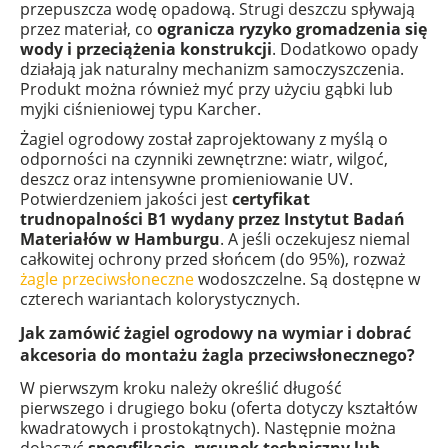
przepuszcza wodę opadową. Strugi deszczu spływają
przez materiał, co
ogranicza ryzyko gromadzenia się
wody i przeciążenia konstrukcji
. Dodatkowo opady
działają jak naturalny mechanizm samoczyszczenia.
Produkt można również myć przy użyciu gąbki lub
myjki ciśnieniowej typu Karcher.
Żagiel ogrodowy został zaprojektowany z myślą o
odporności na czynniki zewnętrzne: wiatr, wilgoć,
deszcz oraz intensywne promieniowanie UV.
Potwierdzeniem jakości jest
certyfikat
trudnopalności B1 wydany przez Instytut Badań
Materiałów w Hamburgu
. A jeśli oczekujesz niemal
całkowitej ochrony przed słońcem (do 95%), rozważ
żagle przeciwsłoneczne
wodoszczelne. Są dostępne w
czterech wariantach kolorystycznych.
Jak zamówić żagiel ogrodowy na wymiar i dobrać
akcesoria do montażu żagla przeciwsłonecznego?
W pierwszym kroku należy określić długość
pierwszego i drugiego boku (oferta dotyczy kształtów
kwadratowych i prostokątnych). Następnie można
dołączyć
specyfikację, rysunek techniczny lub