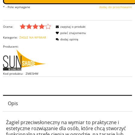
*
- Pole wymagane
dodaj do przechowalni
Ocena:
zapytaj o produkt
poleć znajomemu
Kategorie:
ŻAGLE NA WYMIAR
dodaj opinię
Producent:
Kod produktu:
ZMESHW
Opis
Żagiel przeciwsłoneczny na wymiar to praktyczne i
estetyczne rozwiązanie dla osób, które chcą stworzyć
funkcjonalną strefę cienia w ogrodzie, na tarasie lub