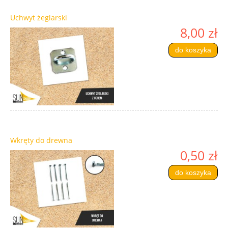
Uchwyt żeglarski
8,00 zł
do koszyka
Wkręty do drewna
0,50 zł
do koszyka