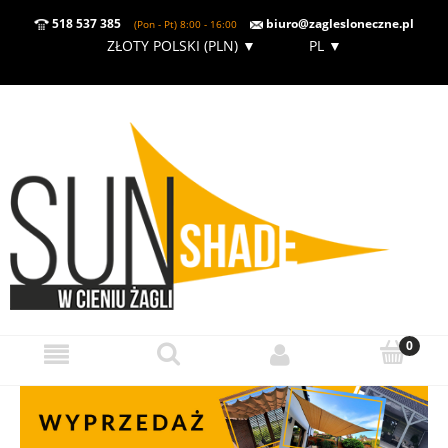
518 537 385
biuro@zaglesloneczne.pl
(Pon - Pt) 8:00 - 16:00
ZŁOTY POLSKI (PLN)
▼
PL
▼