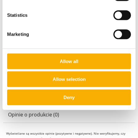
Cena nie zawiera ewentualnych kosztów płatności
Statistics
Kraj wysyłki:
Marketing
Inpost Paczkomaty
10,00 zł
Allow all
Kurier DPD
13,00 zł
Odbiór osobisty
0,00 zł
Allow selection
Deny
Opinie o produkcie (0)
Wyświetlane są wszystkie opinie (pozytywne i negatywne). Nie weryfikujemy, czy