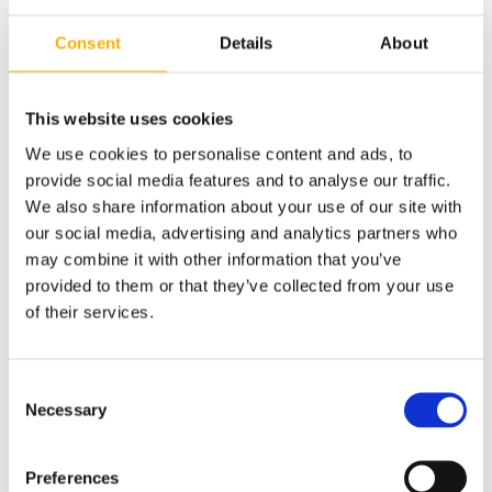
Dostawa:
od 10,00 zł
- Inpost Paczkomaty
(Polska)
Consent
Details
About
Cena nie zawiera ewentualnych kosztów płatności
sprawdź formy dostawy
Cena:
340,00 zł
This website uses cookies
szt.
We use cookies to personalise content and ads, to
provide social media features and to analyse our traffic.
do koszyka
We also share information about your use of our site with
dodaj do przechowalni
our social media, advertising and analytics partners who
may combine it with other information that you’ve
Ocena:
zapytaj o produkt
provided to them or that they’ve collected from your use
poleć znajomemu
of their services.
Kategorie:
warianty
dodaj opinię
Producent:
-
Kod produktu:
tunele 30 cm
Consent
Necessary
Selection
Preferences
Koszty dostawy