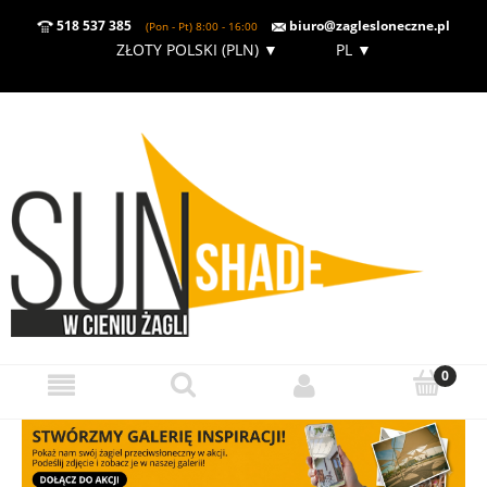
518 537 385
biuro@zaglesloneczne.pl
(Pon - Pt) 8:00 - 16:00
ZŁOTY POLSKI (PLN)
▼
PL
▼