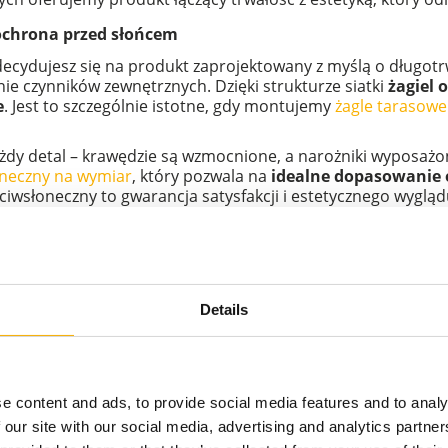
ochrona przed słońcem
decydujesz się na produkt zaprojektowany z myślą o długot
ie czynników zewnętrznych. Dzięki strukturze siatki
żagiel 
e
. Jest to szczególnie istotne, gdy montujemy
żagle tarasowe
żdy detal – krawędzie są wzmocnione, a narożniki wyposażon
oneczny na wymiar
, który pozwala na
idealne dopasowanie o
eciwsłoneczny to gwarancja satysfakcji i estetycznego wyglą
go o wymiarach 4x7 m
ny HDPE 4x7, jest intuicyjny i pozwala na dużą swobodę aran
d dużymi zestawami mebli ogrodowych, basenami czy str
 sprawia, że żagiel chroni przed słońcem o każdej porze d
Details
 praktyczne w codziennej eksploatacji.
eczny?
romieniowanie UV,
e content and ads, to provide social media features and to analy
, obniżając temperaturę pod żaglem,
 gnicie oraz blaknięcie,
 our site with our social media, advertising and analytics partn