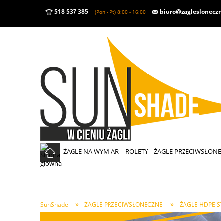
518 537 385
biuro@zaglesloneczn
(Pon - Pt) 8:00 - 16:00
ŻAGLE NA WYMIAR
ROLETY
ŻAGLE PRZECIWSŁON
»
»
SunShade
ŻAGLE PRZECIWSŁONECZNE
ŻAGLE HDPE S