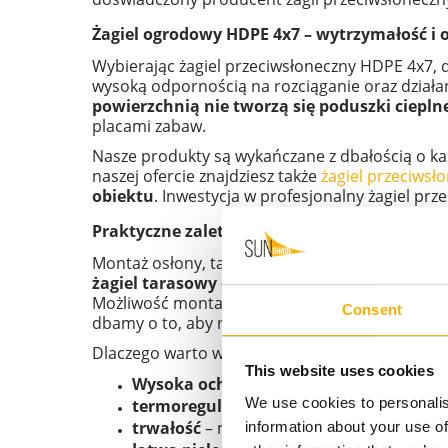
Żagiel ogrodowy HDPE 4x7 – wytrzymałość i 
Wybierając żagiel przeciwsłoneczny HDPE 4x7, 
wysoką odpornością na rozciąganie oraz działan
powierzchnią nie tworzą się poduszki ciepln
placami zabaw.
Nasze produkty są wykańczane z dbałością o ka
naszej ofercie znajdziesz także
żagiel przeciwsł
obiektu
. Inwestycja w profesjonalny żagiel prz
Praktyczne zalety i montaż żagla tarasowe
Montaż osłony, takiej jak żagiel przeciwsłonecz
żagiel tarasowy doskonale sprawdzi się na
Możliwość montażu pod różnym kątem nachylenia
Consent
dbamy o to, aby nasze rozwiązania były trwałe i
Dlaczego warto wybrać nasz żagiel przeciwsłon
This website uses cookies
Wysoka ochrona
– skutecznie blokuje p
We use cookies to personalis
termoregulacja
– przepuszcza powietrze
trwałość
– materiał jest odporny na pleśń,
information about your use of