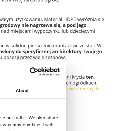
rwałym użytkowaniu. Materiał HDPE wyróżnia się
ogrodowy nie nagrzewa się, a pod jego
nad miejscami wypoczynku lub dziecięcymi
e w solidne pierścienie montażowe ze stali. W
słony do specyficznej architektury Twojego
du posesji przez wiele sezonów.
żacyjną. Dzięki dużej powierzchni krycia
ten
efami relaksu
w restauracyjnych ogródkach.
nia. Jako
producent żagli przeciwsłonecznych
About
se our traffic. We also share
ers who may combine it with