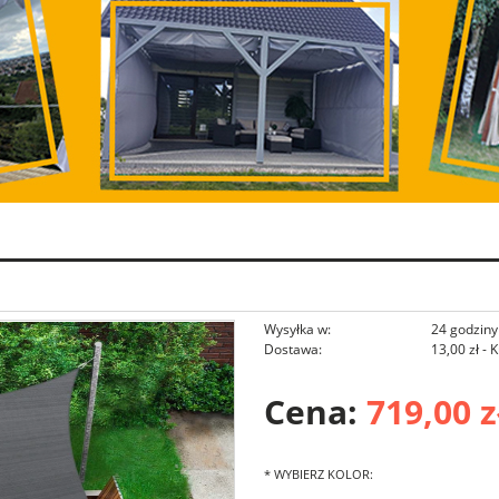
Wysyłka w:
24 godziny
Dostawa:
13,00 zł
- 
Cena:
Cena nie zawiera ewentu
719,00 z
płatności
*
WYBIERZ KOLOR: