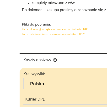
komplety mieszane z w/w,
Po dokonaniu zakupu prosimy o zapoznanie się z 
Pliki do pobrania:
Karta informacyjna żagle mocowane w narożnikach HDPE
Karta techniczna żagle mocowane w narożnikach HDPE
Koszty dostawy
Cena nie zawiera ewentualnych ko
Kraj wysyłki:
płatności
Kurier DPD