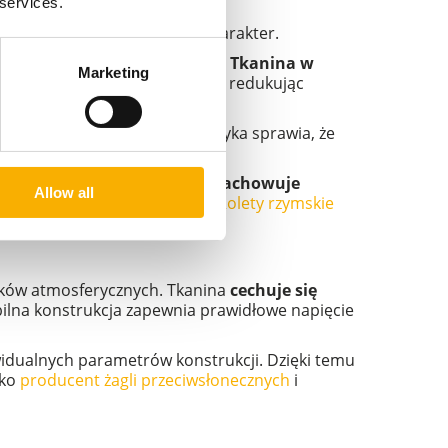
 services.
nadaje otoczeniu luksusowy charakter.
dowych o większej rozpiętości.
Tkanina w
Marketing
enikanie promieni słonecznych, redukując
proszkowo
. Neutralna kolorystyka sprawia, że
emu
roleta rzymska pozioma zachowuje
Allow all
óre nie przytłacza przestrzeni.
Rolety rzymskie
ików atmosferycznych. Tkanina
cechuje się
bilna konstrukcja zapewnia prawidłowe napięcie
idualnych parametrów konstrukcji. Dzięki temu
ako
producent żagli przeciwsłonecznych
i