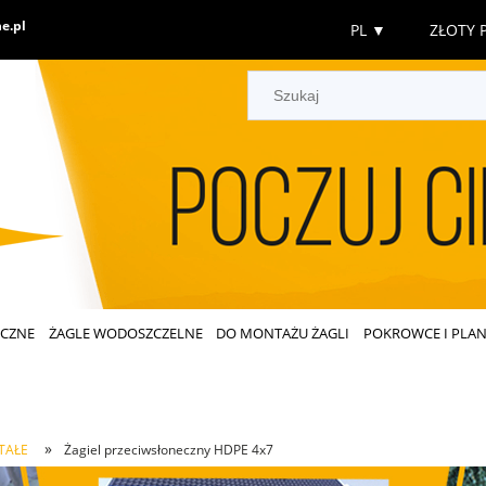
e.pl
PL
▼
ZŁOTY P
ECZNE
ŻAGLE WODOSZCZELNE
DO MONTAŻU ŻAGLI
POKROWCE I PLAN
»
TAŁE
Żagiel przeciwsłoneczny HDPE 4x7