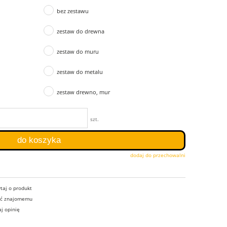
bez zestawu
zestaw do drewna
zestaw do muru
zestaw do metalu
zestaw drewno, mur
szt.
do koszyka
dodaj do przechowalni
taj o produkt
eć znajomemu
j opinię