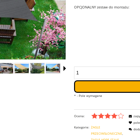
OPCJONALNY zestaw do montażu:
*
- Pole wymagane
Ocena:
zapy
pol
Kategorie:
ŻAGLE
doda
PRZECIWSŁONECZNE
ŻAGLE HDPE STAŁE