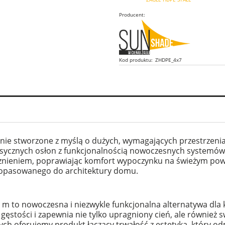
Producent:
Kod produktu:
ZHDPE_4x7
anie stworzone z myślą o dużych, wymagających przestrzen
lasycznych osłon z funkcjonalnością nowoczesnych systemó
nieniem, poprawiając komfort wypoczynku na świeżym powie
 dopasowanego do architektury domu.
 to nowoczesna i niezwykle funkcjonalna alternatywa dla kla
 gęstości i zapewnia nie tylko upragniony cień, ale również
h oferujemy produkt łączący trwałość z estetyką, który od