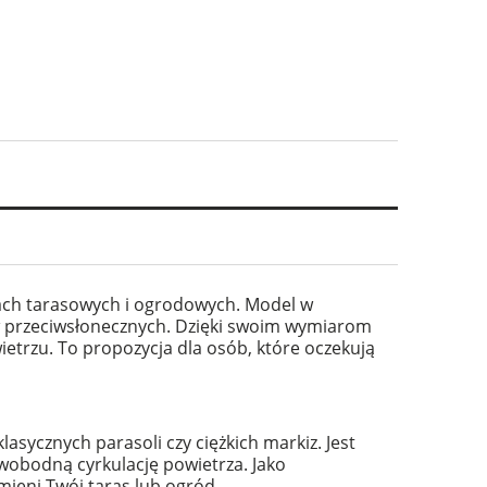
iach tarasowych i ogrodowych. Model w
w przeciwsłonecznych. Dzięki swoim wymiarom
trzu. To propozycja dla osób, które oczekują
sycznych parasoli czy ciężkich markiz. Jest
 swobodną cyrkulację powietrza. Jako
mieni Twój taras lub ogród.