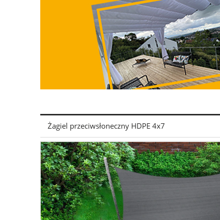
Żagiel przeciwsłoneczny HDPE 4x7