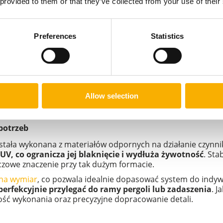
skomplikowanej konserwacji, wystarczy przemyć ją wodą.
 provided to them or that they’ve collected from your use of their
 tylko ochrona, ale i nowoczesny akcent dekoracyjny, który 
o zadaszeniach tarasów, pergolach oraz konstrukcjach ogro
Preferences
Statistics
elnie i ponadczasowo
, ale również skutecznie ogranicza prz
mponuje się z drewnem, aluminium i stalą malowaną 
czesne, jak i klasyczne aranżacje tarasu.
omierne układanie materiału w estetyczne fałdy. Dzięki t
Allow selection
 zwinięciu
. To rozwiązanie praktyczne i wizualnie lekkie, kt
ie istotne jest połączenie funkcji osłonowej z dekoracyjną.
potrzeb
stała wykonana z materiałów odpornych na działanie czynn
, co ogranicza jej blaknięcie i wydłuża żywotność
. Sta
uczowe znaczenie przy tak dużym formacie.
 na wymiar
, co pozwala idealnie dopasować system do indyw
perfekcyjnie przylegać do ramy pergoli lub zadaszenia
. J
ć wykonania oraz precyzyjne dopracowanie detali.