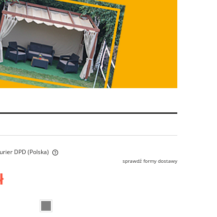
Kurier DPD
(Polska)
sprawdź formy dostawy
alnych kosztów
ł