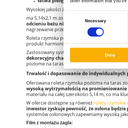
łatwa pielęgnacja
– tkanina nie wymaga 
other information that you’ve
Wysokiej jakości żagiel przeciwsłoneczny to nie
Consent
ma 5,14x2,1 m została zaprojektowana z myślą 
Necessary
Selection
odcieniu beżu nie tylko prezentuje się subt
nagrzewanie przestrzeni pod zadaszeniem.
Roleta rzymska pozioma beżowa
doskonale ko
produkt harmonijnie wpisuje się zarówno w nowo
Zastosowany system składania pozwala na równ
Deny
dekoracyjny charakter nawet po częściowym
poziome na taras sprawdzą się wszędzie tam, gdz
Trwałość i dopasowanie do indywidualnych 
Oferowana roleta rzymska pozioma na taras zo
wysoką wytrzymałością na promieniowanie UV
materiału na całej szerokości 5,14 m, co ma kl
W ofercie dostępne są również
rolety rzymskie
inwestor zyskuje pewność, że osłona będzie 
systemów osłonowych zapewniamy wysoką jakoś
Film z montażu żagla: