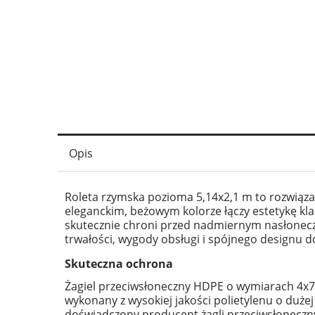
Opis
Roleta rzymska pozioma 5,14x2,1 m to rozwiąz
eleganckim, beżowym kolorze łączy estetykę k
skutecznie chroni przed nadmiernym nasłonecz
trwałości, wygody obsługi i spójnego designu
Skuteczna ochrona
Żagiel przeciwsłoneczny HDPE o wymiarach 4x7 m
wykonany z wysokiej jakości polietylenu o dużej
doświadczony producent żagli przeciwsłonecznyc