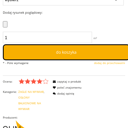
Dodaj rysunek poglądowy:
m²
do koszyka
*
- Pole wymagane
dodaj do przechowalni
Ocena:
zapytaj o produkt
poleć znajomemu
Kategorie:
ŻAGLE NA WYMIAR
dodaj opinię
OSŁONY
BALKONOWE NA
WYMIAR
Producent: