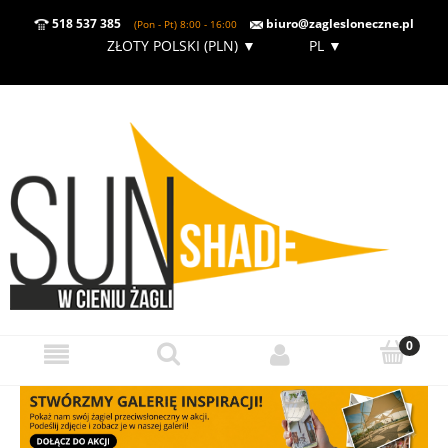
518 537 385
biuro@zaglesloneczne.pl
(Pon - Pt) 8:00 - 16:00
ZŁOTY POLSKI (PLN)
▼
PL
▼