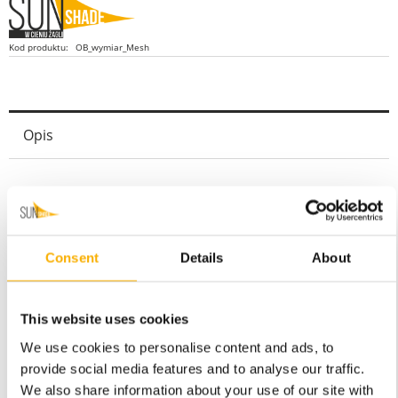
Kod produktu:
OB_wymiar_Mesh
Opis
OSŁONA BALKONOWA - skrojona na dowolny
wymiar w cenie
Najważniejsze cechy tego produktu:
Consent
Details
About
ochrona przed wścibskim i zazdrosnym okiem
Twoich sąsiadów oraz potencjalnych złodziei,
odporność na czynniki zewnętrzne – deszcz,
This website uses cookies
wiatr, promieniowanie UV, wilgoć, mróz,
ręcznie wykonany w Polsce, a nie masowa
We use cookies to personalise content and ads, to
produkcja z Chin,
provide social media features and to analyse our traffic.
ochrona roślin doniczkowych przed
We also share information about your use of our site with