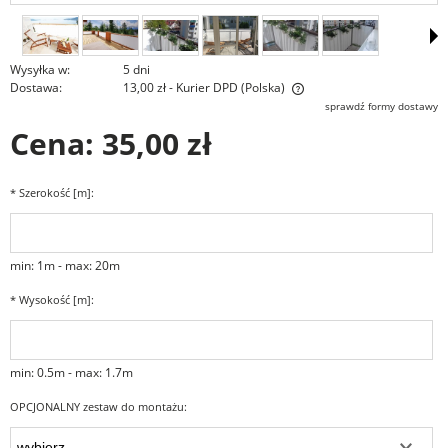
Wysyłka w:
5 dni
Dostawa:
13,00 zł
- Kurier DPD
(Polska)
Cena nie zawiera ewentualnych kosztów płatności
sprawdź formy dostawy
Cena:
35,00 zł
*
Szerokość [m]:
min: 1m - max: 20m
*
Wysokość [m]:
min: 0.5m - max: 1.7m
OPCJONALNY zestaw do montażu: