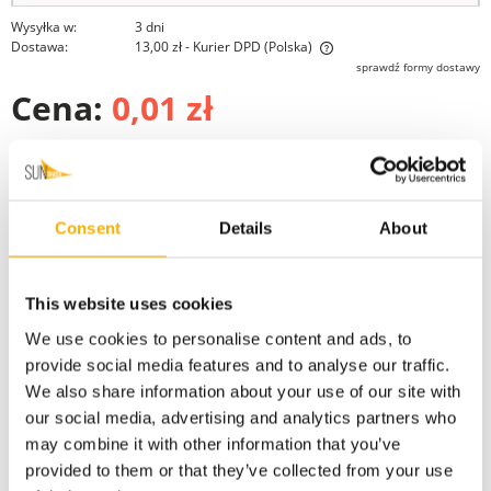
Wysyłka w:
3 dni
Dostawa:
13,00 zł
- Kurier DPD
(Polska)
Cena nie zawiera ewentualnych kosztów płatności
sprawdź formy dostawy
Cena:
0,01 zł
szt.
do koszyka
Consent
Details
About
dodaj do przechowalni
Ocena:
zapytaj o produkt
This website uses cookies
poleć znajomemu
We use cookies to personalise content and ads, to
Kategorie:
warianty
dodaj opinię
provide social media features and to analyse our traffic.
Producent:
We also share information about your use of our site with
our social media, advertising and analytics partners who
may combine it with other information that you’ve
provided to them or that they’ve collected from your use
Kod produktu:
Express