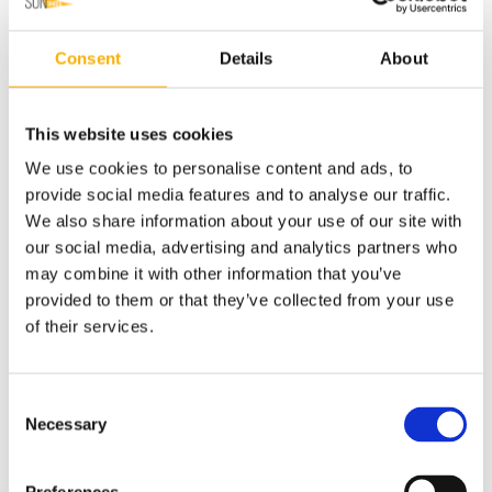
Dostawa:
13,00 zł
- Kurier DPD
(Polska)
Cena nie zawiera ewentualnych kosztów płatności
sprawdź formy dostawy
Consent
Details
About
Cena:
135,00 zł
This website uses cookies
szt.
We use cookies to personalise content and ads, to
provide social media features and to analyse our traffic.
do koszyka
We also share information about your use of our site with
dodaj do przechowalni
our social media, advertising and analytics partners who
may combine it with other information that you’ve
Ocena:
zapytaj o produkt
provided to them or that they’ve collected from your use
poleć znajomemu
Kategorie:
warianty
of their services.
dodaj opinię
Producent:
Consent
Necessary
Selection
Kod produktu:
drzwi z rzepem