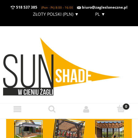
518 537 385
biuro@zaglesloneczne.pl
(Pon - Pt) 8:00 - 16:00
ZŁOTY POLSKI (PLN)
▼
PL
▼