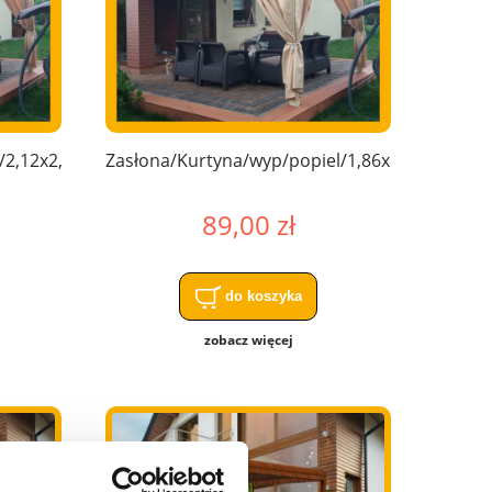
/2,12x2,76
Zasłona/Kurtyna/wyp/popiel/1,86x1,32
89,00 zł
do koszyka
zobacz więcej