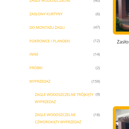
ŻAGLE WODOSZCZELNE
(40)
ZASŁONY KURTYNY
(6)
DO MONTAŻU ŻAGLI
(47)
POKROWCE I PLANDEKI
(12)
Zasło
INNE
(14)
PRÓBKI
(2)
WYPRZEDAŻ
(159)
ŻAGLE WODOSZCZELNE TRÓJKĄTY
(9)
WYPRZEDAŻ
ŻAGLE WODOSZCZELNE
(18)
CZWOROKĄTY WYPRZEDAŻ