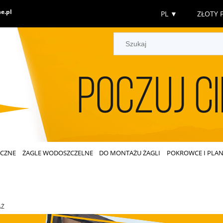
e.pl
PL
▼
ZŁOTY P
ECZNE
ŻAGLE WODOSZCZELNE
DO MONTAŻU ŻAGLI
POKROWCE I PLAN
AŻ