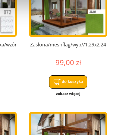
ka/wzór72/
Zasłona/meshflag/wyp//1,29x2,24
99,00 zł
do koszyka
zobacz więcej