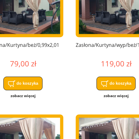
na/Kurtyna/beż/0,99x2,01
Zasłona/Kurtyna/wyp/beż/1
79,00 zł
119,00 zł
do koszyka
do koszyka
zobacz więcej
zobacz więcej