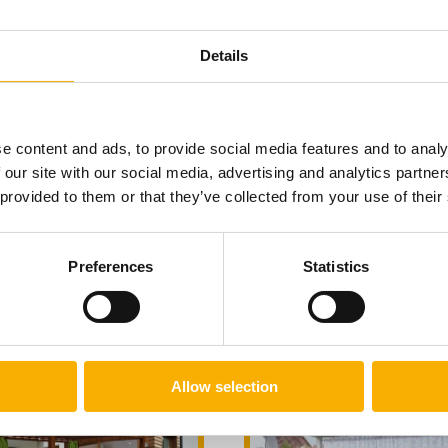
Details
a/Kurtyna/wyp/popiel/2,53x1,50
Zasłona/Kurtyna/wyp/grafi
e content and ads, to provide social media features and to analy
2,94x3,00
 our site with our social media, advertising and analytics partn
 provided to them or that they’ve collected from your use of their
139,00 zł
309,00 zł
mska pozioma premium Decor
Osłona tarasowa przeźroczysta N
Preferences
Statistics
do koszyka
do koszyka
NA WYMIAR
WYMIAR
zobacz więcej
zobacz więcej
135,00 zł
139,00 zł
do koszyka
do koszyka
Allow selection