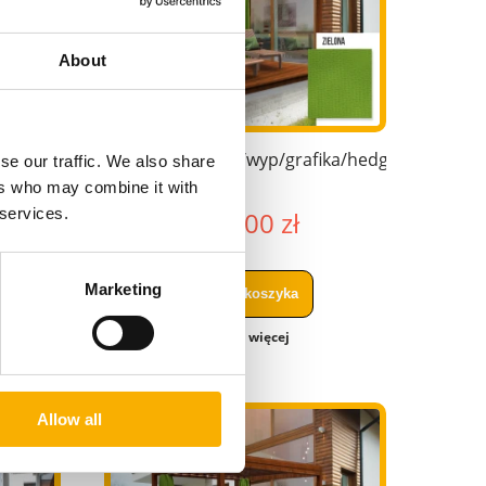
About
ka/hedge/
Zasłona/Kurtyna/wyp/grafika/hedge/2,00x1,99
se our traffic. We also share
ers who may combine it with
 services.
149,00 zł
A
Żagiel graficzny wodoszczelny NA
Marketing
do koszyka
WYMIAR
zobacz więcej
50,00 zł
do koszyka
Allow all