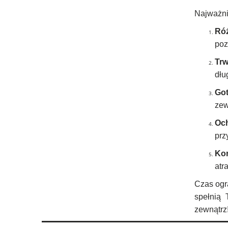
Najważnie
Ró
poz
Trw
dłu
Go
zew
Och
prz
Ko
atr
Czas ogr
spełnią 
zewnątrz