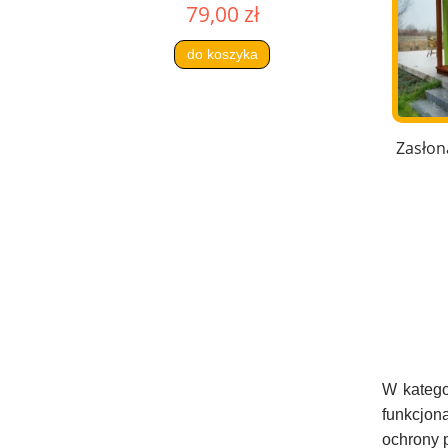
79,00 zł
do koszyka
Zasłon
W katego
funkcjona
ochrony p