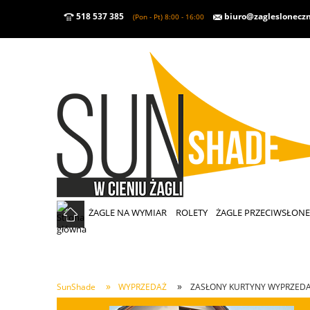
518 537 385
biuro@zaglesloneczn
(Pon - Pt) 8:00 - 16:00
ŻAGLE NA WYMIAR
ROLETY
ŻAGLE PRZECIWSŁON
»
»
SunShade
WYPRZEDAŻ
ZASŁONY KURTYNY WYPRZED