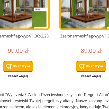
a/meshflag/wyp//1,36x2,23
Zasłona/meshflag/wyp//1,
99,00 zł
89,00 zł
do koszyka
do koszyka
zobacz więcej
zobacz więcej
rii "Wyprzedaż Zasłon Przeciwsłonecznych do Pergol i Altan"
lności i estetyki Twojej pergoli czy altany. Nasze zasłony pr
rzed słońcem, ale także element dekoracyjny, który nadaje Two