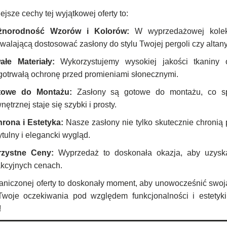
jsze cechy tej wyjątkowej oferty to:
żnorodność Wzorów i Kolorów:
W wyprzedażowej kolekc
walającą dostosować zasłony do stylu Twojej pergoli czy altany
ałe Materiały:
Wykorzystujemy wysokiej jakości tkaniny 
gotrwałą ochronę przed promieniami słonecznymi.
towe do Montażu:
Zasłony są gotowe do montażu, co spr
nętrznej staje się szybki i prosty.
rona i Estetyka:
Nasze zasłony nie tylko skutecznie chronią p
ytulny i elegancki wygląd.
rzystne Ceny:
Wyprzedaż to doskonała okazja, aby uzyska
akcyjnych cenach.
aniczonej oferty to doskonały moment, aby unowocześnić swoj
Twoje oczekiwania pod względem funkcjonalności i estetyki.
!