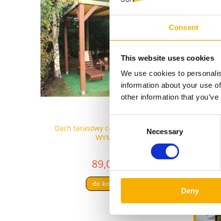
Consent
This website uses cookies
Zasłon
We use cookies to personalis
information about your use of
other information that you’ve
Consent
 WYMIAR
Dach tarasowy całoroczny PVC na
Roleta rzy
Necessary
Selection
WYMIAR
89,00 zł
do koszyka
Deny