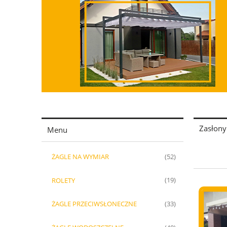
Zasłony
Menu
ŻAGLE NA WYMIAR
(52)
ROLETY
(19)
ŻAGLE PRZECIWSŁONECZNE
(33)