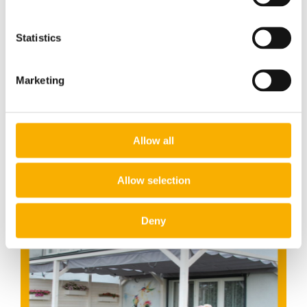
Statistics
Roleta rzymska pozioma/wyp/popiel/3,23x1,96
Marketing
449,00 zł
Allow all
do koszyka
Allow selection
Deny