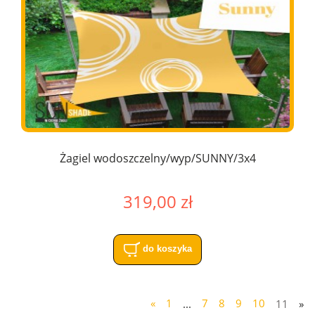
Żagiel wodoszczelny/wyp/SUNNY/3x4
319,00 zł
do koszyka
«
1
...
7
8
9
10
11
»