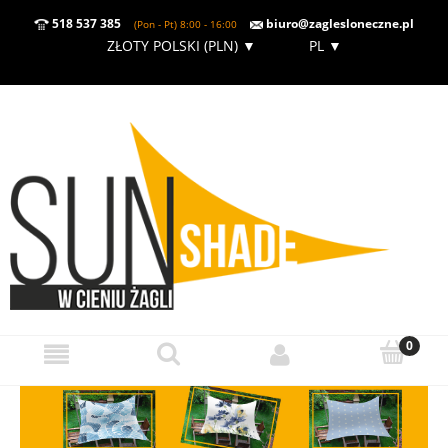
518 537 385
biuro@zaglesloneczne.pl
(Pon - Pt) 8:00 - 16:00
ZŁOTY POLSKI (PLN)
▼
PL
▼