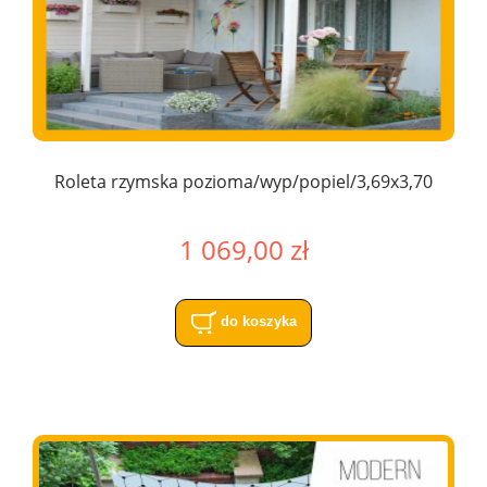
Roleta rzymska pozioma/wyp/popiel/3,69x3,70
1 069,00 zł
do koszyka