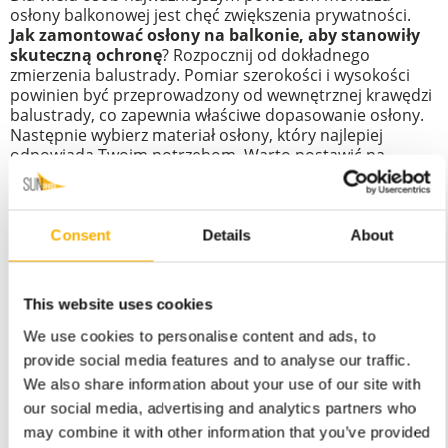
osłony balkonowej jest chęć zwiększenia prywatności.
Jak zamontować osłony na balkonie, aby stanowiły
skuteczną ochronę
? Rozpocznij od dokładnego
zmierzenia balustrady. Pomiar szerokości i wysokości
powinien być przeprowadzony od wewnętrznej krawędzi
balustrady, co zapewnia właściwe dopasowanie osłony.
Następnie wybierz materiał osłony, który najlepiej
odpowiada Twoim potrzebom. Warto postawić na
wytrzymałe tkaniny, takie jak HDPE, Premium Decor i
MESH które zapewniają ochronę przed deszczem i
promieniami UV.
Consent
Details
About
Do zamocowania osłony możesz użyć opasek
zaciskowych. Przepleć je przez oczka w osłonie i
przymocuj do balustrady,
a następnie równomiernie
dociągnij, aby osłona była dobrze napięta
. Dzięki temu
This website uses cookies
nie tylko zapewnisz sobie prywatność, ale także
We use cookies to personalise content and ads, to
estetyczny wygląd balkonu.
provide social media features and to analyse our traffic.
Osłony balkonowe - estetyczne walory i
We also share information about your use of our site with
personalizacja przestrzeni balkonowej
our social media, advertising and analytics partners who
Osłony balkonowe mogą znacznie podnieść estetykę
may combine it with other information that you’ve provided