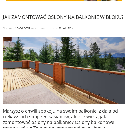
JAK ZAMONTOWAĆ OSŁONY NA BALKONIE W BLOKU?
Dodano:
10-04-2025
w kategorii:
-
autor:
Shade4You
Marzysz o chwili spokoju na swoim balkonie, z dala od
ciekawskich spojrzeń sąsiadów, ale nie wiesz, jak
zamontować osłony na balkonie? Osłony balkonowe
mogą stać się Twoim najlepszym sojusznikiem w