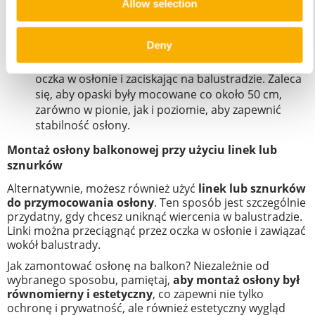
Allow selection
przypnij osłonę do balustrady, zaczynając od
jednego końca i stopniowo przesuwając się wzdłuż
Deny
balustrady;
użyj opasek zaciskowych, przeplatając je przez
oczka w osłonie i zaciskając na balustradzie. Zaleca
się, aby opaski były mocowane co około 50 cm,
zarówno w pionie, jak i poziomie, aby zapewnić
stabilność osłony.
Montaż osłony balkonowej przy użyciu linek lub
sznurków
Alternatywnie, możesz również użyć
linek lub sznurków
do przymocowania osłony
. Ten sposób jest szczególnie
przydatny, gdy chcesz uniknąć wiercenia w balustradzie.
Linki można przeciągnąć przez oczka w osłonie i zawiązać
wokół balustrady.
Jak zamontować osłonę na balkon? Niezależnie od
wybranego sposobu, pamiętaj,
aby montaż osłony był
równomierny i estetyczny
, co zapewni nie tylko
ochronę i prywatność, ale również estetyczny wygląd