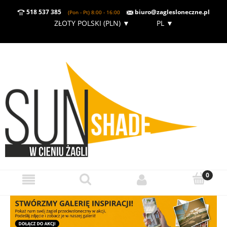
518 537 385
biuro@zaglesloneczne.pl
(Pon - Pt) 8:00 - 16:00
ZŁOTY POLSKI (PLN)
▼
PL
▼