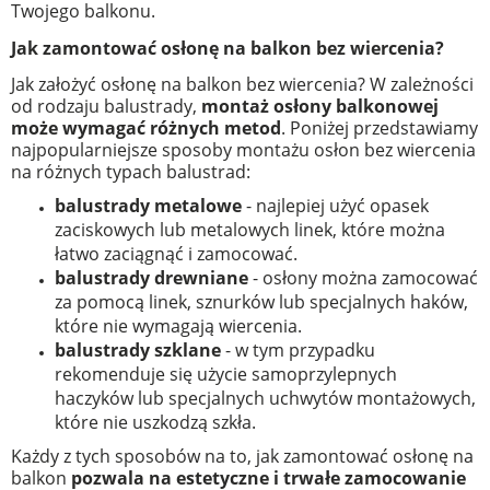
Twojego balkonu.
Jak zamontować osłonę na balkon bez wiercenia?
Jak założyć osłonę na balkon bez wiercenia? W zależności
od rodzaju balustrady,
montaż osłony balkonowej
może wymagać różnych metod
. Poniżej przedstawiamy
najpopularniejsze sposoby montażu osłon bez wiercenia
na różnych typach balustrad:
balustrady metalowe
- najlepiej użyć opasek
zaciskowych lub metalowych linek, które można
łatwo zaciągnąć i zamocować.
balustrady drewniane
- osłony można zamocować
za pomocą linek, sznurków lub specjalnych haków,
które nie wymagają wiercenia.
balustrady szklane
- w tym przypadku
rekomenduje się użycie samoprzylepnych
haczyków lub specjalnych uchwytów montażowych,
które nie uszkodzą szkła.
Każdy z tych sposobów na to, jak zamontować osłonę na
balkon
pozwala na estetyczne i trwałe zamocowanie