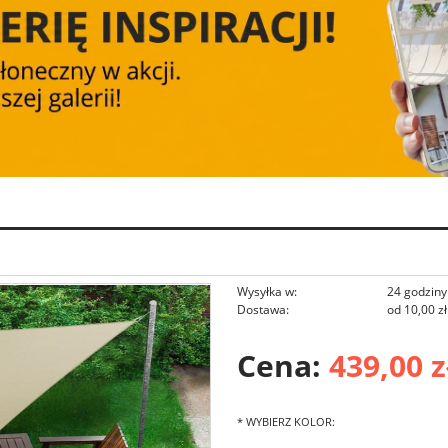
Wysyłka w:
24 godziny
Dostawa:
od 10,00 zł
Cena:
439,00 z
Cena nie zawie
płatności
*
WYBIERZ KOLOR: