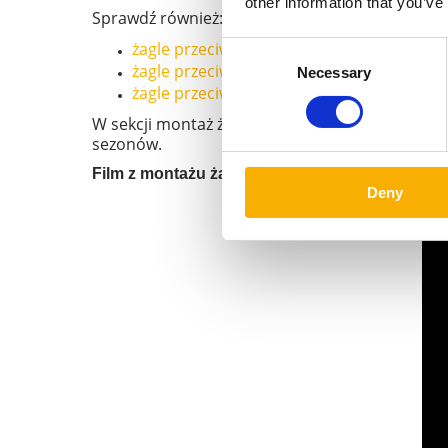
other information that you’ve
Sprawdź również:
żagle przeciwsłoneczne
,
Consent
żagle przeciwsłoneczne na wymiar
,
Necessary
Selection
żagle przeciwdeszczowe
.
W sekcji montaż żagli klienci znajdą kompletne
sezonów.
Film z montażu żagla premium:
Deny