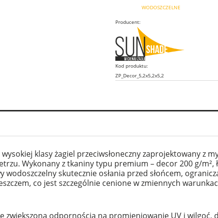
WODOSZCZELNE
Producent:
Kod produktu:
ZP_Decor_5,2x5,2x5,2
wysokiej klasy żagiel przeciwsłoneczny zaprojektowany z my
rzu. Wykonany z tkaniny typu premium – decor 200 g/m², łąc
wy wodoszczelny skutecznie osłania przed słońcem, ogranicza
eszczem, co jest szczególnie cenione w zmiennych warunk
ę zwiększoną odpornością na promieniowanie UV i wilgoć, d