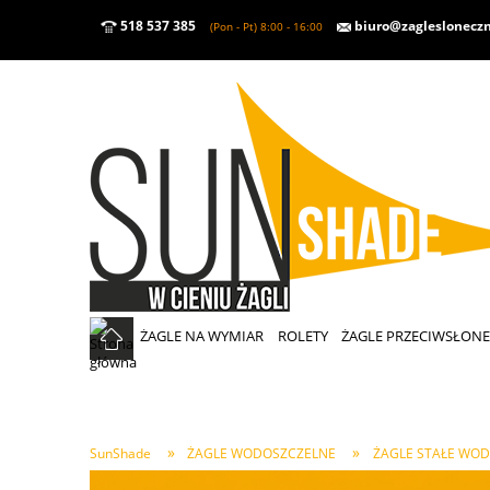
518 537 385
biuro@zaglesloneczn
(Pon - Pt) 8:00 - 16:00
ŻAGLE NA WYMIAR
ROLETY
ŻAGLE PRZECIWSŁON
»
»
SunShade
ŻAGLE WODOSZCZELNE
ŻAGLE STAŁE WO