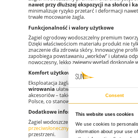
nawet przy dłuższej ekspozycji na słońce i k
minimalizuje ryzyko przetarć i deformacji nawe
trwałe mocowanie żagla.
Funkcjonalność i walory użytkowe
Żagiel ogrodowy wodoszczelny premium tworzy ko
Dzięki właściwościom materiału produkt nie tyl
znaczenie dla zdrowia skóry. Innowacyjne profi
zapobiega powstawaniu „worków” i ułatwia odp
nowoczesny, lekko zwiewny wygląd doskonale w
Komfort użytkowania i serwis
Eksploatacja żagla wodoszczelnego premium jes
wirowania
ułatwia utrzymanie produktu w czy
akcesoriów – takich jak zestawy montażowe do 
Consent
Polsce, co stanowi o jego wysokiej jakości i
Dodatkowe informacje i możliwości adaptacj
This website uses cookies
Żagiel wodoszczelny premium 5,2x5,2x5,2 to ty
We use cookies to personalis
przeciwsłonecznych
szyjemy również żagle o in
information about your use of
przestrzeni.