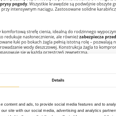
aprysy pogody
. Wszystkie krawędzie są podwójnie obszyte 
t przy intensywnym naciągu. Zastosowane solidne karabińczyk
mfortową strefę cienia, idealną do rodzinnego wypoczynku, 
ko redukuje nasłonecznienie, ale również
zabezpiecza prz
lowane łuki po bokach żagla pełnią istotną rolę – pozwalają
rowadzanie wody deszczowej. Konstrukcja żagla to komprom
pasowuje się w każdą przestrzeń zewnętrzną.
t prosta i wygodna. Tkanina jest odporna na zabrudzenia i 
stości. Montaż oraz demontaż żagla odbywa się szybko i sp
drewna, betonu czy metalu dostępne w ofercie sklepu. Produ
Details
 przewadze nad masową, niskogatunkową produkcją importowa
i
lko
jedna z propozycji produktowych dostępnych w naszej
e content and ads, to provide social media features and to analy
nych kształtach, takich jak trójkąty, trapezy czy wieloboki
 our site with our social media, advertising and analytics partn