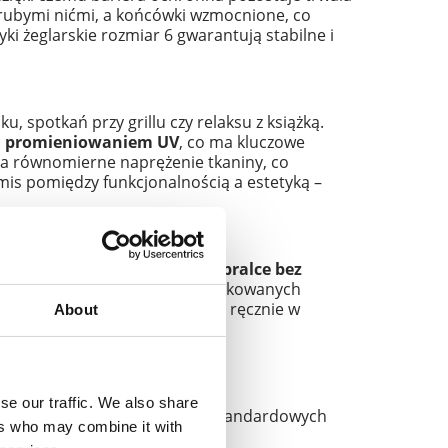
grubymi nićmi, a końcówki wzmocnione, co
i żeglarskie rozmiar 6 gwarantują stabilne i
spotkań przy grillu czy relaksu z książką.
ed promieniowaniem UV
, co ma kluczowe
 na równomierne naprężenie tkaniny, co
is pomiędzy funkcjonalnością a estetyką –
wilgoć, a możliwość
prania w pralce bez
rawnie przy wykorzystaniu dedykowanych
kt został uszyty i wykończony ręcznie w
About
ną.
 ofercie
. Jako
producent żagli
se our traffic. We also share
, które można dopasować do niestandardowych
ers who may combine it with