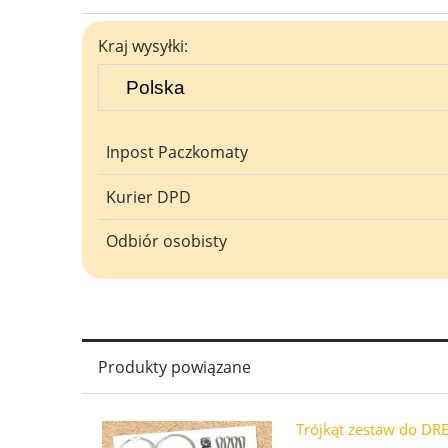
Cena nie zawiera ewentualnych ko
Kraj wysyłki:
płatności
Inpost Paczkomaty
Kurier DPD
Odbiór osobisty
Produkty powiązane
Trójkąt zestaw do D