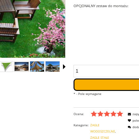
OPCJONALNY zestaw do montażu:
*
- Pole wymagane
Ocena:
zapy
pol
Kategorie:
ŻAGLE
doda
WODOSZCZELNE
ŻAGLE STAŁE