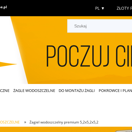
e.pl
PL
▼
ZŁOTY P
ECZNE
ŻAGLE WODOSZCZELNE
DO MONTAŻU ŻAGLI
POKROWCE I PLAN
»
DOSZCZELNE
Żagiel wodoszczelny premium 5,2x5,2x5,2