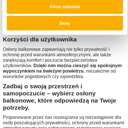
barierki balkonów do indywidualnych potrzeb klienta.
Allow selection
Tworzymy osłony balkonowe oraz osłony na płot w oparciu
o podane przez klienta wymiary, a także jego preferencje.
Taka opcja pozwala nam na
stworzenie osłon idealnie
Deny
dopasowanych do konkretnego balkonu
, co gwarantuje
perfekcyjną funkcjonalność.
Korzyści dla użytkownika
Osłony balkonowe zapewniają nie tylko prywatność i
ochronę przed warunkami atmosferycznymi, ale także
zwiększają komfort i poczucie bezpieczeństwa
użytkowników.
Dzięki nim można cieszyć się spokojnym
wypoczynkiem na świeżym powietrzu
, niezależnie od
warunków pogodowych czy sąsiedztwa.
Zadbaj o swoją przestrzeń i
samopoczucie – wybierz osłony
balkonowe, które odpowiedzą na Twoje
potrzeby.
Proponowane przez nas rozwiązania są niezastąpione dla
osób poszukujących prywatności, ochrony przed warunkami