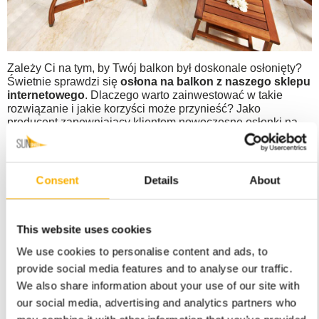
Zależy Ci na tym, by Twój balkon był doskonale osłonięty?
Świetnie sprawdzi się
osłona na balkon z naszego sklepu
internetowego
. Dlaczego warto zainwestować w takie
rozwiązanie i jakie korzyści może przynieść? Jako
producent zapewniający klientom nowoczesne osłonki na
balkon, odpowiadamy!
Osłona balkonowa, czyli skuteczna
ochrona przed wścibskim spojrzeniem
Consent
Details
About
Prywatność na balkonie jest kluczowa dla tych osób, które
pragną cieszyć się swoją przestrzenią na świeżym
This website uses cookies
powietrzu – i to bez niepożądanych spojrzeń. Osłony na
balkon są doskonałym rozwiązaniem,
zapewniając nie
We use cookies to personalise content and ads, to
tylko ochronę, ale również intymność
, co pozwala na
provide social media features and to analyse our traffic.
swobodny relaks i wypoczynek bez uczucia skrępowania.
We also share information about your use of our site with
Dostępna w naszym sklepie internetowym osłona
our social media, advertising and analytics partners who
balkonowa pełni również funkcję estetyczną.
Takie
rozwiązania dodają uroku i charakteru całemu