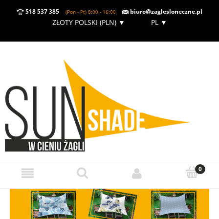
518 537 385
biuro@zaglesloneczne.pl
(Pon - Pt) 8:00 - 16:00
ZŁOTY POLSKI (PLN)
▼
PL
▼