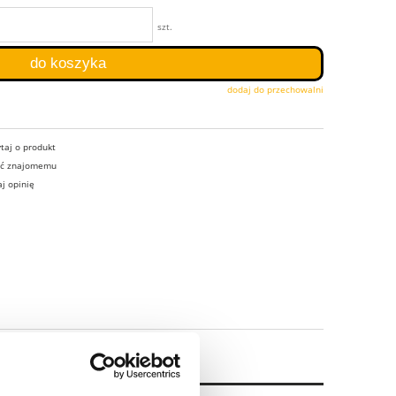
szt.
do koszyka
dodaj do przechowalni
taj o produkt
eć znajomemu
j opinię