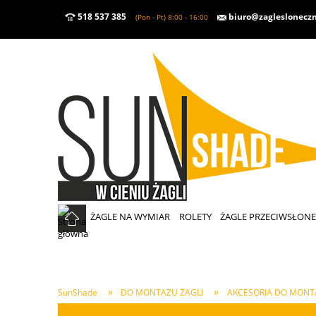
518 537 385
biuro@zaglesloneczn
(Pon - Pt) 8:00 - 16:00
ŻAGLE NA WYMIAR
ROLETY
ŻAGLE PRZECIWSŁON
»
»
SunShade
DO MONTAŻU ŻAGLI
AKCESORIA DO MONT