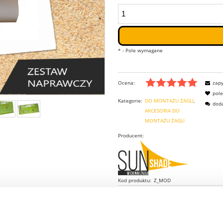
*
- Pole wymagane
Ocena:
zapy
pol
Kategorie:
DO MONTAŻU ŻAGLI
doda
AKCESORIA DO
MONTAŻU ŻAGLI
Producent:
Kod produktu:
Z_MOD