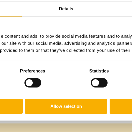
Details
ciwsłonecznych marki SunShade, wykonanych z materiału 
e content and ads, to provide social media features and to analy
olorze białym, beżowym, popielatym lub zielonym w rozmiarze 
 our site with our social media, advertising and analytics partn
ze białym, beżowym, popielatym lub zielonym,
 provided to them or that they’ve collected from your use of their
iałym, beżowym, popielatym lub zielonym,
 „6”.
Preferences
Statistics
Allow selection
sztów