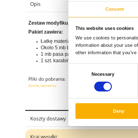
Opis
Consent
Zestaw modyfikujący/naprawczy do żagli prze
This website uses cookies
Pakiet zawiera:
We use cookies to personalis
Łatkę materiału premium decor 200 g/m² w k
information about your use of
Około 5 mb bardzo wytrzymałej nitki w kolor
other information that you’ve
1 mb pasa parcianego, nośnego w kolorze b
1 szt. karabińczyka żeglarskiego w rozmiarze
Consent
Necessary
Selection
Pliki do pobrania:
Zestaw_naprawczy
Deny
Koszty dostawy
Cena nie zawiera ewentualnych ko
Kraj wysyłki: