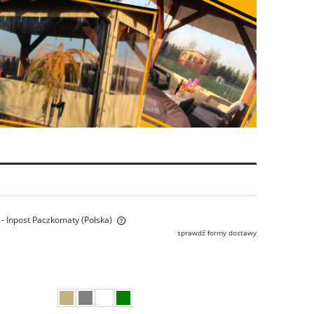
- Inpost Paczkomaty
(Polska)
sprawdź formy dostawy
ra ewentualnych kosztów