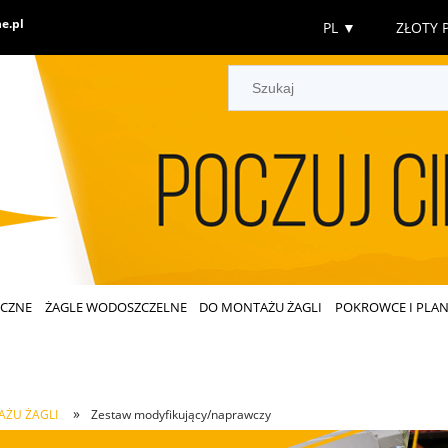
e.pl
PL
▼
ZŁOTY P
ECZNE
ŻAGLE WODOSZCZELNE
DO MONTAŻU ŻAGLI
POKROWCE I PLAN
»
AŻU ŻAGLI
Zestaw modyfikujący/naprawczy