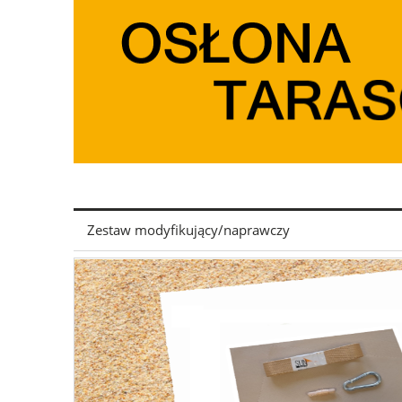
Zestaw modyfikujący/naprawczy