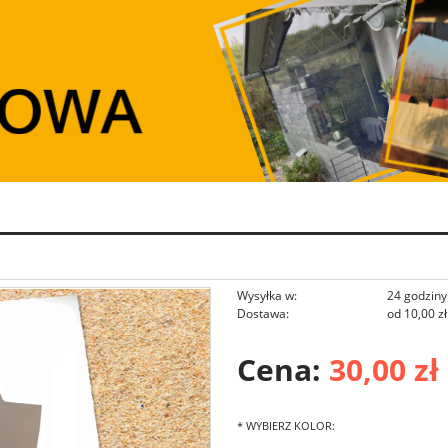
Wysyłka w:
24 godziny
Dostawa:
od 10,00 zł
Cena:
30,00 zł
Cena nie zawie
płatności
*
WYBIERZ KOLOR: