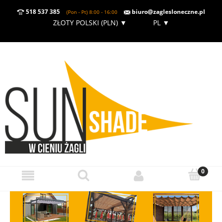
518 537 385
biuro@zaglesloneczne.pl
(Pon - Pt) 8:00 - 16:00
ZŁOTY POLSKI (PLN)
▼
PL
▼