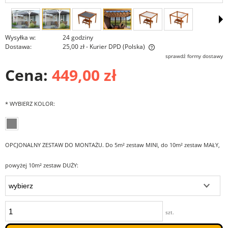
Wysyłka w:
24 godziny
Dostawa:
25,00 zł
- Kurier DPD
(Polska)
Cena nie zawiera ewentualnych kosztów płatności
sprawdź formy dostawy
Cena:
449,00 zł
*
WYBIERZ KOLOR:
OPCJONALNY ZESTAW DO MONTAŻU. Do 5m² zestaw MINI, do 10m² zestaw MAŁY,
powyżej 10m² zestaw DUŻY:
szt.