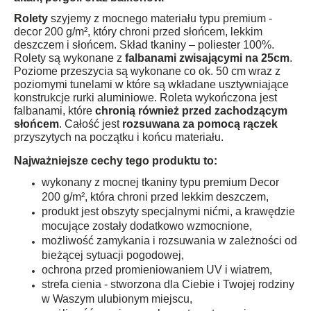
Rolety
szyjemy z mocnego materiału typu premium -
decor 200 g/m², który chroni przed słońcem, lekkim
deszczem i słońcem. Skład tkaniny – poliester 100%.
Rolety są wykonane z
falbanami zwisającymi na 25cm
.
Poziome przeszycia są wykonane co ok. 50 cm wraz z
poziomymi tunelami w które są wkładane usztywniające
konstrukcje rurki aluminiowe. Roleta wykończona jest
falbanami, które
chronią również przed zachodzącym
słońcem
. Całość jest
rozsuwana za pomocą rączek
przyszytych na początku i końcu materiału.
Najważniejsze cechy tego produktu to:
wykonany z mocnej tkaniny typu premium Decor
200 g/m², która chroni przed lekkim deszczem,
produkt jest obszyty specjalnymi nićmi, a krawędzie
mocujące zostały dodatkowo wzmocnione,
możliwość zamykania i rozsuwania w zależności od
bieżącej sytuacji pogodowej,
ochrona przed promieniowaniem UV i wiatrem,
strefa cienia - stworzona dla Ciebie i Twojej rodziny
w Waszym ulubionym miejscu,