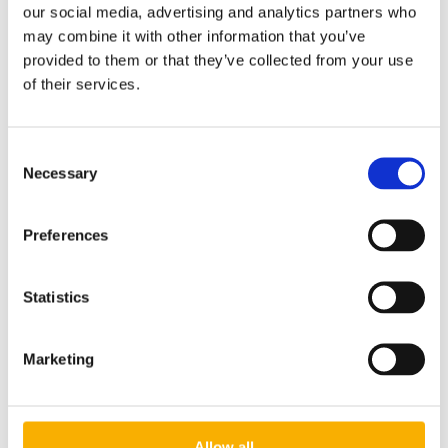
our social media, advertising and analytics partners who
may combine it with other information that you’ve
provided to them or that they’ve collected from your use
of their services.
Pliki do pobrania:
Roleta_Pozioma_Karta_Informacyjna
Consent
Schemat_montażu_roleta_rzymska _mala
Necessary
Selection
Preferences
Koszty dostawy
Cena nie zawiera ewentualnych kosztów płatności
Statistics
Kraj wysyłki:
Marketing
Kurier DPD
25,00 zł
Allow all