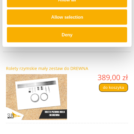
Odbiór osobisty
0,00 zł
Allow selection
Deny
Produkty powiązane
Rolety rzymskie mały zestaw do DREWNA
389,00 zł
do koszyka