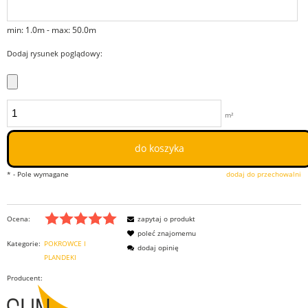
min: 1.0m - max: 50.0m
Dodaj rysunek poglądowy:
m²
do koszyka
*
- Pole wymagane
dodaj do przechowalni
Ocena:
zapytaj o produkt
poleć znajomemu
Kategorie:
POKROWCE I
dodaj opinię
PLANDEKI
Producent: