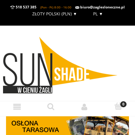
518 537 385
biuro@zaglesloneczne.pl
(Pon - Pt) 8:00 - 16:00
ZŁOTY POLSKI (PLN)
▼
PL
▼