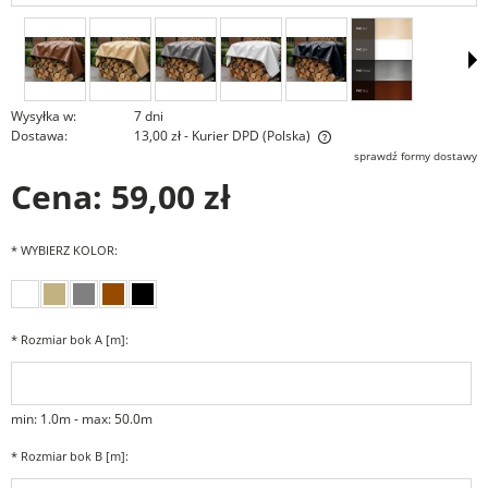
Wysyłka w:
7 dni
Dostawa:
13,00 zł
- Kurier DPD
(Polska)
Cena nie zawiera ewentualnych kosztów płatności
sprawdź formy dostawy
Cena:
59,00 zł
*
WYBIERZ KOLOR:
*
Rozmiar bok A [m]:
min: 1.0m - max: 50.0m
*
Rozmiar bok B [m]: