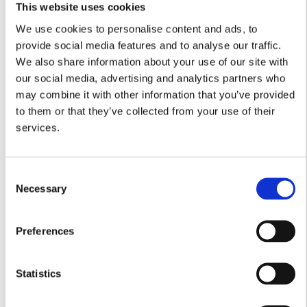
idealnie do wielkości składowiska drewna, co zapewnia
This website uses cookies
maksymalną ochronę i trwałość.
We use cookies to personalise content and ads, to
Najważniejsze cechy plandek na drewno kominkowe:
provide social media features and to analyse our traffic.
Produkcja na wymiar
– oferujemy plandeki
We also share information about your use of our site with
dokładnie dopasowane do wielkości i kształtu
our social media, advertising and analytics partners who
Twojego składowiska drewna, dzięki czemu drewno
may combine it with other information that you’ve provided
jest skutecznie chronione, a plandeka nie
to them or that they’ve collected from your use of their
przepuszcza wilgoci ani brudu.
services.
Wodoodporność i odporność na warunki
atmosferyczne
– nasze plandeki wykonane są z
wysokiej jakości materiału PVC, który jest w pełni
wodoodporny i odporny na śnieg, deszcz oraz
Consent
intensywne nasłonecznienie. Chronią drewno przed
Necessary
Selection
zawilgoceniem, co pozwala utrzymać je w dobrym
stanie przez cały rok.
Odporność na przetarcia i uszkodzenia
–
Preferences
plandeki PVC są wyjątkowo trwałe i odporne na
przetarcia oraz rozdarcia, co zapewnia ich
Statistics
długowieczność i skuteczną ochronę nawet w
trudnych warunkach.
Łatwy montaż i stabilność
– plandeki są