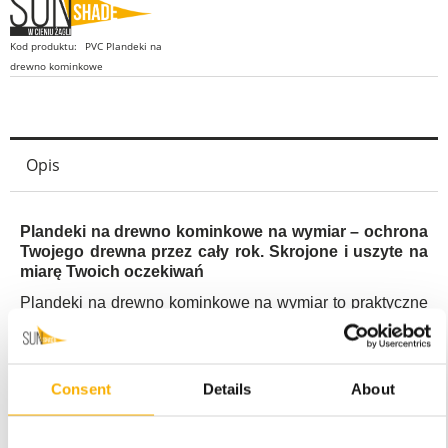
Kod produktu:
PVC Plandeki na
drewno kominkowe
Opis
Plandeki na drewno kominkowe na wymiar – ochrona
Twojego drewna przez cały rok. Skrojone i uszyte na
miarę Twoich oczekiwań
Plandeki na drewno kominkowe na wymiar to praktyczne
rozwiązanie, które zapewnia skuteczną ochronę drewna
przed wilgocią, deszczem, śniegiem oraz
promieniowaniem UV. Wykonane z wytrzymałego
materiału PVC, nasze plandeki idealnie nadają się do
Consent
Details
About
zabezpieczenia drewna kominkowego
przechowywanego na zewnątrz. Dzięki możliwości
zamówienia plandeki na wymiar, możesz dopasować ją