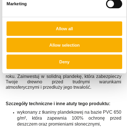
Marketing
wyposażone w oczka rozmieszczone na
krawędziach, co umożliwia szybkie i solidne
przymocowanie ich do składowiska drewna. Dzięki
temu plandeka pozostaje na swoim miejscu nawet
przy silnym wietrze.
Allow all
Estetyczny wygląd i różnorodność kolorów
–
plandeki dostępne są w różnych kolorach, co
Allow selection
pozwala na estetyczne dopasowanie ich do
otoczenia Twojej posesji.
Plandeki na drewno kominkowe na wymiar
Deny
niezawodna ochrona, która pomaga utrzymać drewno
kominkowe suche i gotowe do użycia o każdej porze
roku. Zainwestuj w solidną plandekę, która zabezpieczy
Twoje drewno przed trudnymi warunkami
atmosferycznymi i przedłuży jego trwałość.
Szczegóły techniczne i inne atuty tego produktu:
wykonany z tkaniny plandekowej na bazie PVC 650
g/m², która zapewnia 100% ochronę przed
deszczem oraz promieniami słonecznymi,