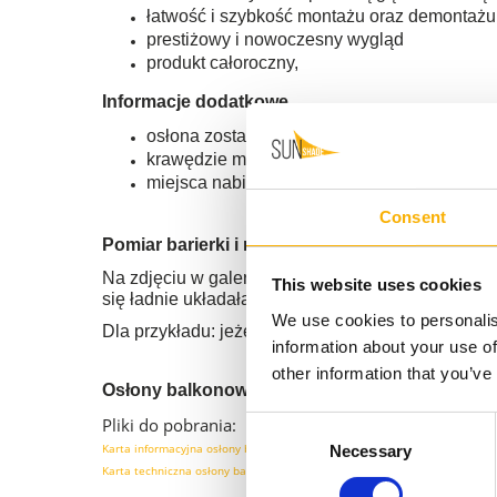
łatwość i szybkość montażu oraz demontażu
prestiżowy i nowoczesny wygląd
produkt całoroczny,
Informacje dodatkowe.
osłona została wykonana wykonany z mocneg
krawędzie materiału są wykończone oczkami
miejsca nabicia oczek kaletniczych został
Consent
Pomiar barierki i rozmiar osłony
Na zdjęciu w galerii pokazano prawidłowy pomiar 
This website uses cookies
się ładnie układała, a sam montaż będzie prosty i
We use cookies to personalis
Dla przykładu: jeżeli od góry do dołu barierki 
information about your use of
other information that you’ve
Osłony balkonowe wykonujemy również na wym
Pliki do pobrania:
Consent
Karta informacyjna osłony balkonowe mesh
Necessary
Selection
Karta techniczna osłony balkonowe mesh