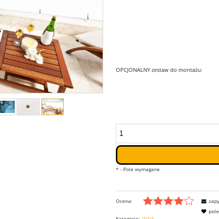
OPCJONALNY zestaw do montażu:
*
- Pole wymagane
Ocena:
zapy
pol
Kategorie:
INNE