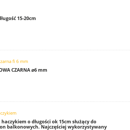
długość 15-20cm
zarna fi 6 mm
ROWA CZARNA ⌀6 mm
aczykiem
 haczykiem o długości ok 15cm służący do
łon balkonowych. Najczęściej wykorzystywany