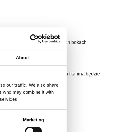
e 270 g/m²
co ok 50cm na długich i krótkich bokach
About
kilka centymetrów, dzięki czemu tkanina będzie
se our traffic. We also share
m.
ers who may combine it with
 services.
Marketing