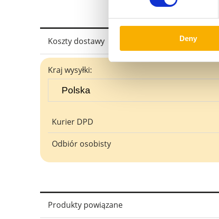
Deny
Koszty dostawy
Cena nie zawiera ewentualnych ko
Kraj wysyłki:
płatności
Kurier DPD
Odbiór osobisty
Produkty powiązane