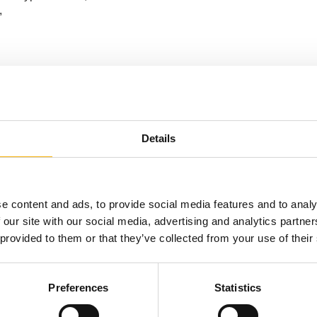
,
o i stabilnie wymiarowego materiału w kolorze białym o wadz
 montażowymi o średnicy wewnętrznej 12mm, rozmieszczonymi 
y dodatkowo wzmocnione
Details
barierki ochronnej. Sugerujemy zamówienie osłony mniejszej o 
 komfortowy.
e content and ads, to provide social media features and to analy
mamy 105 cm to powinniśmy kupić osłonę o wysokości 100cm-102c
 our site with our social media, advertising and analytics partn
 provided to them or that they’ve collected from your use of their
iar indywidualny
Preferences
Statistics