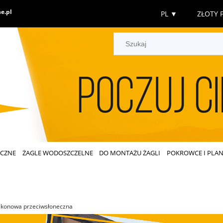
e.pl
PL
▼
ZŁOTY P
ECZNE
ŻAGLE WODOSZCZELNE
DO MONTAŻU ŻAGLI
POKROWCE I PLAN
lkonowa przeciwsłoneczna