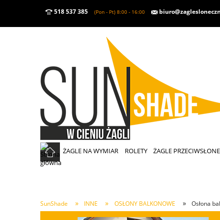
518 537 385
biuro@zaglesloneczn
(Pon - Pt) 8:00 - 16:00
ŻAGLE NA WYMIAR
ROLETY
ŻAGLE PRZECIWSŁON
»
»
»
SunShade
INNE
OSŁONY BALKONOWE
Osłona ba