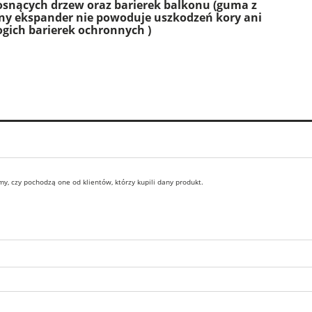
osnących drzew oraz barierek balkonu (guma z
any ekspander nie powoduje uszkodzeń kory ani
ich barierek ochronnych )
y, czy pochodzą one od klientów, którzy kupili dany produkt.