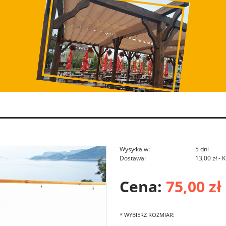
Wysyłka w:
5 dni
Dostawa:
13,00 zł
- 
Cena:
Cena nie zawiera ewentu
75,00 zł
płatności
*
WYBIERZ ROZMIAR: