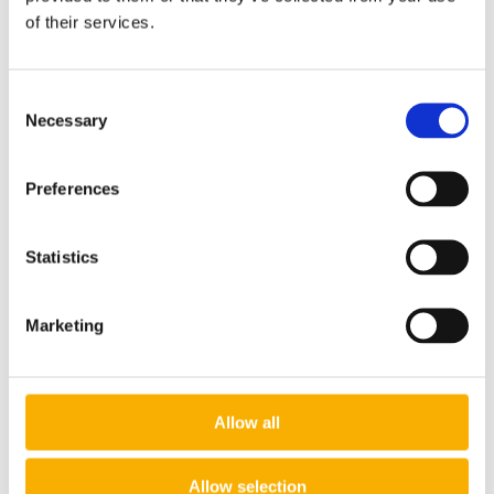
of their services.
Żagle przeciwsłoneczne na PLACE ZABAW NA
Consent
WYMIAR
Necessary
Selection
45,00 zł
Preferences
do koszyka
Statistics
Marketing
Allow all
Allow selection