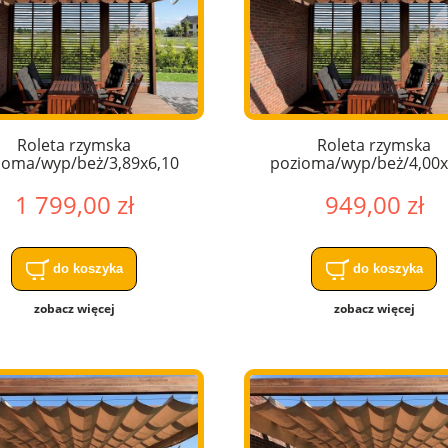
Roleta rzymska
Roleta rzymska
ioma/wyp/beż/3,89x6,10
pozioma/wyp/beż/4,00x
1 799,00 zł
949,00 zł
do koszyka
do koszyka
zobacz więcej
zobacz więcej