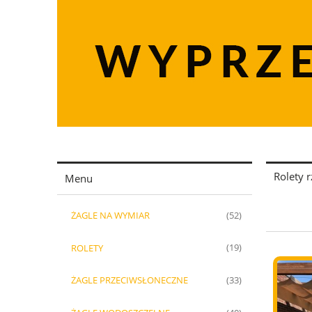
Rolety 
Menu
ŻAGLE NA WYMIAR
(52)
ROLETY
(19)
ŻAGLE PRZECIWSŁONECZNE
(33)