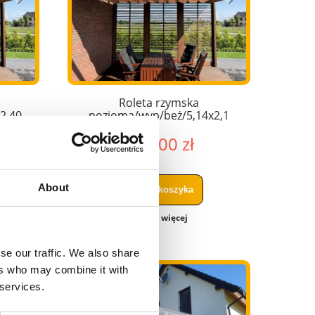
Roleta rzymska
2,40
pozioma/wyp/beż/5,14x2,1
879,00 zł
About
do koszyka
zobacz więcej
se our traffic. We also share
ers who may combine it with
 services.