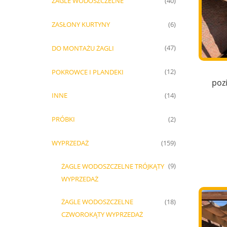
ŻAGLE WODOSZCZELNE
(40)
ZASŁONY KURTYNY
(6)
DO MONTAŻU ŻAGLI
(47)
POKROWCE I PLANDEKI
(12)
poz
INNE
(14)
PRÓBKI
(2)
WYPRZEDAŻ
(159)
ŻAGLE WODOSZCZELNE TRÓJKĄTY
(9)
WYPRZEDAŻ
ŻAGLE WODOSZCZELNE
(18)
CZWOROKĄTY WYPRZEDAŻ