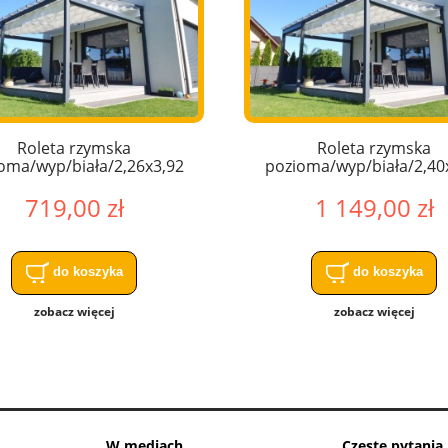
Roleta rzymska
Roleta rzymska
oma/wyp/biała/2,26x3,92
pozioma/wyp/biała/2,40
719,00 zł
1 149,00 zł
do koszyka
do koszyka
zobacz więcej
zobacz więcej
W mediach
Częste pytania