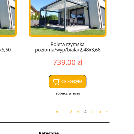
Roleta rzymska
x6,60
pozioma/wyp/biała/2,48x3,66
739,00 zł
do koszyka
zobacz więcej
«
1
2
3
4
5
6
»
Kategorie