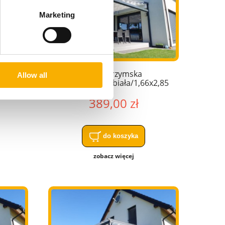
Marketing
Roleta rzymska
Allow all
x2,06
pozioma/wyp/biała/1,66x2,85
389,00 zł
A
Żagiel graficzny wodoszczelny NA
do koszyka
WYMIAR
zobacz więcej
50,00 zł
do koszyka