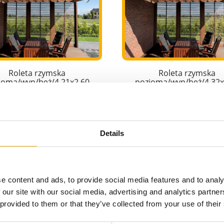
Roleta rzymska
Roleta rzymska
ioma/wyp/beż/4,21x2,60
pozioma/wyp/beż/4,32x
889,00 zł
849,00 zł
Details
do koszyka
do koszyka
zobacz więcej
zobacz więcej
e content and ads, to provide social media features and to analy
 our site with our social media, advertising and analytics partn
 provided to them or that they’ve collected from your use of their