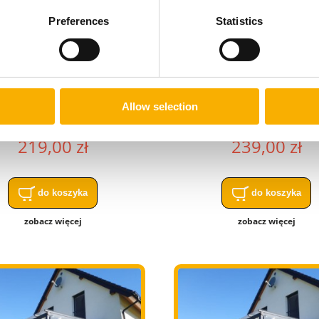
Preferences
Statistics
Roleta rzymska
Roleta rzymska
Allow selection
oma/wyp/biała/0,99x2,75
pozioma/wyp/biała/1,39
219,00 zł
239,00 zł
mska pozioma premium Decor
Osłona tarasowa przeźroczysta N
do koszyka
do koszyka
NA WYMIAR
WYMIAR
zobacz więcej
zobacz więcej
135,00 zł
139,00 zł
do koszyka
do koszyka