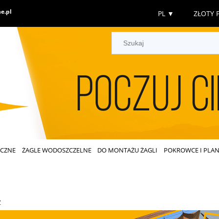
e.pl
PL
▼
ZŁOTY P
ECZNE
ŻAGLE WODOSZCZELNE
DO MONTAŻU ŻAGLI
POKROWCE I PLAN
Ż