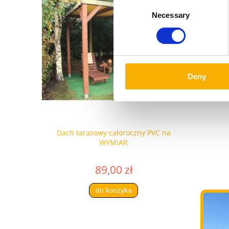
Consent
Necessary
Selection
Deny
pozi
 WYMIAR
Dach tarasowy całoroczny PVC na
Roleta rzy
WYMIAR
89,00 zł
do koszyka