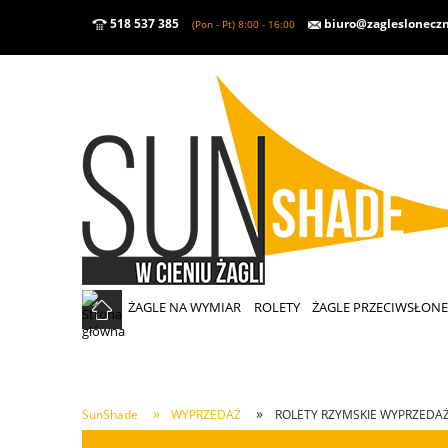
518 537 385
biuro@zaglesloneczn
(Pon - Pt) 8:00 - 16:00
ŻAGLE NA WYMIAR
ROLETY
ŻAGLE PRZECIWSŁON
»
»
SunShade
WYPRZEDAŻ
ROLETY RZYMSKIE WYPRZEDA