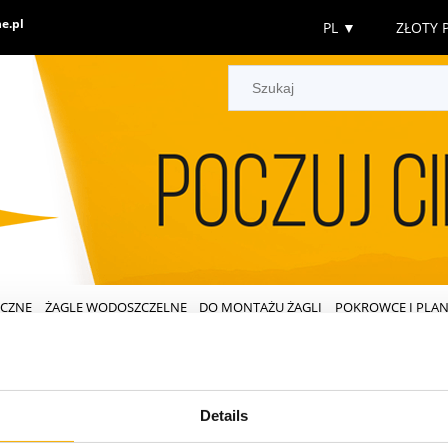
e.pl
PL
▼
ZŁOTY P
ECZNE
ŻAGLE WODOSZCZELNE
DO MONTAŻU ŻAGLI
POKROWCE I PLAN
Details