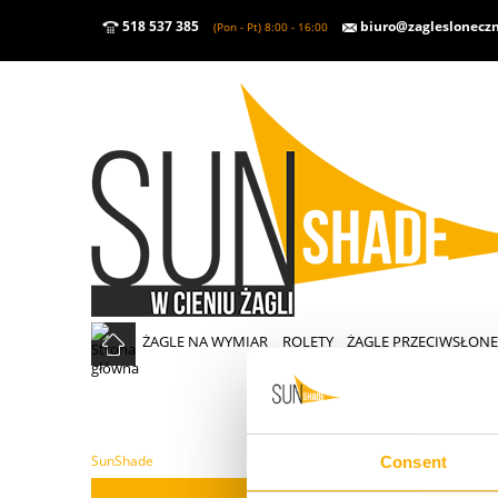
518 537 385
biuro@zaglesloneczn
(Pon - Pt) 8:00 - 16:00
ŻAGLE NA WYMIAR
ROLETY
ŻAGLE PRZECIWSŁON
SunShade
Consent