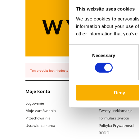
This website uses cookies
We use cookies to personalis
information about your use of
other information that you’ve
Consent
Necessary
Selection
Ten produkt jest niedostępny.
Moje konto
Obsługa Klienta
Deny
Logowanie
Pomoc
Moje zamówienia
Zwroty i reklamacje
Przechowalnia
Formularz zwrotu
Ustawienia konta
Polityka Prywatności
RODO