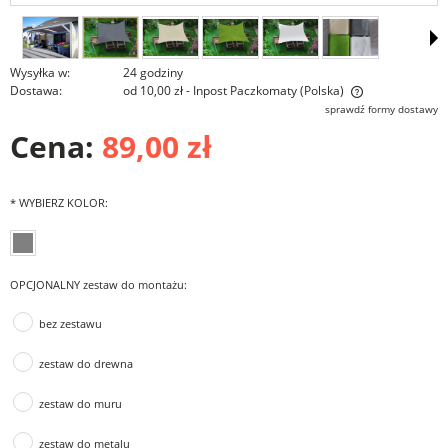
Wysyłka w:
24 godziny
Dostawa:
od 10,00 zł
- Inpost Paczkomaty
(Polska)
Cena nie zawiera ewentualnych kosztów płatności
sprawdź formy dostawy
Cena:
89,00 zł
*
WYBIERZ KOLOR:
OPCJONALNY zestaw do montażu:
bez zestawu
zestaw do drewna
zestaw do muru
zestaw do metalu