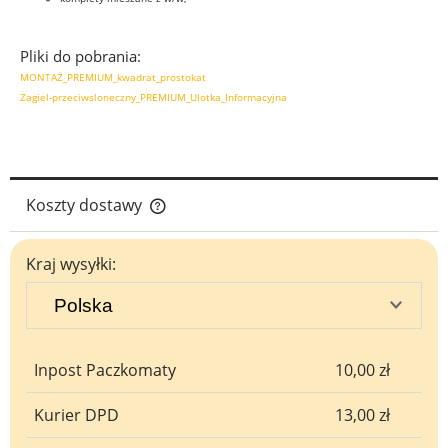
Pliki do pobrania:
MONTAŻ_PREMIUM_kwadrat_prostokat
Zagiel-przeciwsloneczny_PREMIUM_Ulotka_Informacyjna
Koszty dostawy
Cena nie zawiera ewentualnych kosztów płatności
Kraj wysyłki:
Inpost Paczkomaty
10,00 zł
Kurier DPD
13,00 zł