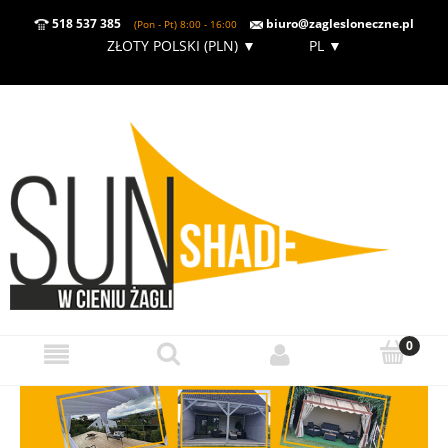
518 537 385
biuro@zaglesloneczne.pl
(Pon - Pt) 8:00 - 16:00
ZŁOTY POLSKI (PLN)
▼
PL
▼