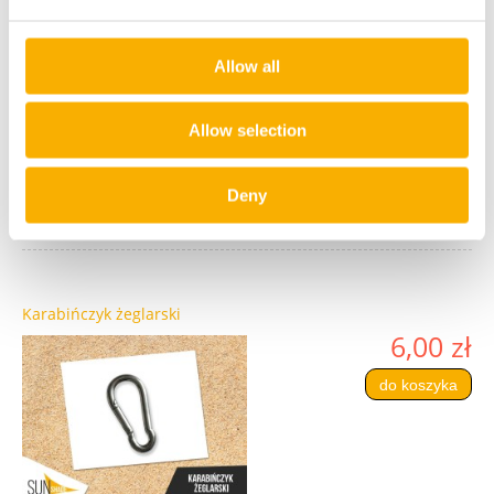
Linka ekspanderowa czarna fi 6 mm
Allow all
5,00 zł
do koszyka
Allow selection
Deny
Karabińczyk żeglarski
6,00 zł
do koszyka