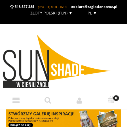
518 537 385
biuro@zaglesloneczne.pl
(Pon - Pt) 8:00 - 16:00
ZŁOTY POLSKI (PLN)
▼
PL
▼