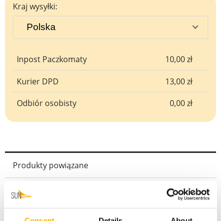
Kraj wysyłki:
Inpost Paczkomaty
10,00 zł
Kurier DPD
13,00 zł
Odbiór osobisty
0,00 zł
Produkty powiązane
Kwadrat/prostokąt zestaw do DREWNA
139,00 zł
Consent
Details
About