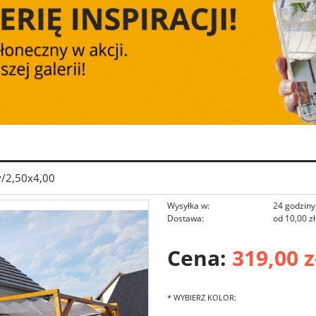
/2,50x4,00
Wysyłka w:
24 godziny
Dostawa:
od 10,00 zł
Cena:
319,00 z
Cena nie zawie
płatności
*
WYBIERZ KOLOR: