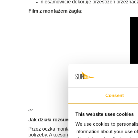
niesamowicie dekoruje przestrzeń przezna
Film z montażem żagla:
<
Consent
/p>
This website uses cookies
Jak działa rozsuwanie ?
We use cookies to personalis
Przez oczka montażowe nabite na krawędziach żagl
information about your use of
potrzeby. Akcesoria do montażu znajdziecie Pańs