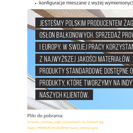
konfiguracje mieszane z wyżej wymienionyc
Pliki do pobrania:
Schemat_montażu_żagli_rozsuwanych_na_3linkach.jpg
Żagiel_PREMIUM_ROZSUWANY-karta_informacyjna