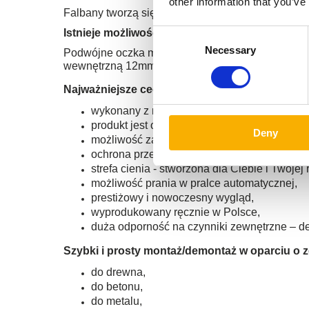
other information that you’ve
Falbany tworzą się podczas zwijania żagla, po rozł
Istnieje możliwość uszycia żagli rozsuwanych 
Consent
Necessary
Selection
Podwójne oczka montażowe służące do rozsuwania
wewnętrzną 12mm a jego środek przypada 2,5cm o
Najważniejsze cechy tego produktu:
wykonany z mocnej tkaniny typu premium De
produkt jest obszyty specjalnymi nićmi, a 
Deny
możliwość zamykania i rozsuwania w zależno
ochrona przed promieniowaniem UV i wiatre
strefa cienia - stworzona dla Ciebie i Twoj
możliwość prania w pralce automatycznej,
prestiżowy i nowoczesny wygląd,
wyprodukowany ręcznie w Polsce,
duża odporność na czynniki zewnętrzne – de
Szybki i prosty montaż/demontaż w oparciu o z
do drewna,
do betonu,
do metalu,