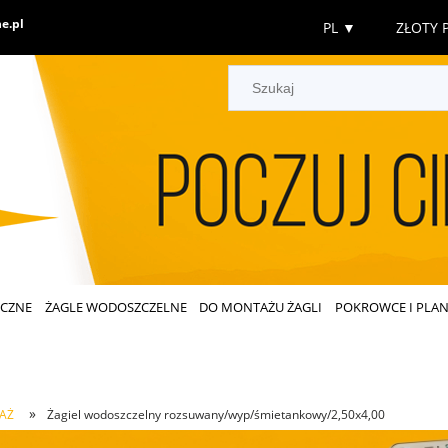
e.pl
PL
▼
ZŁOTY P
ECZNE
ŻAGLE WODOSZCZELNE
DO MONTAŻU ŻAGLI
POKROWCE I PLAN
»
AŻ
Żagiel wodoszczelny rozsuwany/wyp/śmietankowy/2,50x4,00