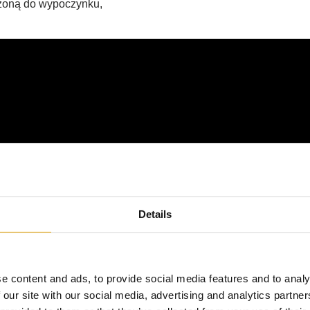
czoną do wypoczynku,
Details
e content and ads, to provide social media features and to analy
a, przeciągnięta jest linka stalowa, która pozwala na rozsuwa
 our site with our social media, advertising and analytics partn
two na innych naszych aukcjach.