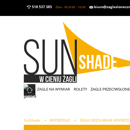
518 537 385
biuro@zaglesloneczn
(Pon - Pt) 8:00 - 16:00
ŻAGLE NA WYMIAR
ROLETY
ŻAGLE PRZECIWSŁON
»
»
SunShade
WYPRZEDAŻ
ŻAGLE ROZSUWANE WYPRZED