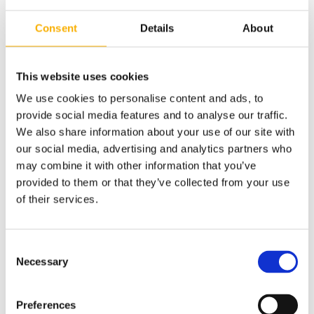
Dostawa:
od 10,00 zł
- Inpost Paczkomaty
(Polska)
Consent
Details
About
Cena nie zawiera ewentualnych kosztów płatności
sprawdź formy dostawy
Cena:
69,00 zł
This website uses cookies
We use cookies to personalise content and ads, to
szt.
provide social media features and to analyse our traffic.
do koszyka
We also share information about your use of our site with
dodaj do przechowalni
our social media, advertising and analytics partners who
may combine it with other information that you’ve
Ocena:
zapytaj o produkt
provided to them or that they’ve collected from your use
poleć znajomemu
of their services.
Kategorie:
warianty
dodaj opinię
Producent:
-
Kod produktu:
linka w tunelu
Consent
Necessary
Selection
Preferences
Koszty dostawy