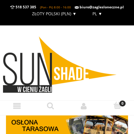
518 537 385
biuro@zaglesloneczne.pl
(Pon - Pt) 8:00 - 16:00
ZŁOTY POLSKI (PLN)
▼
PL
▼