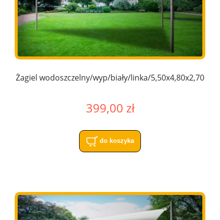
Żagiel wodoszczelny/wyp/biały/linka/5,50x4,80x2,70
399,00 zł
do koszyka