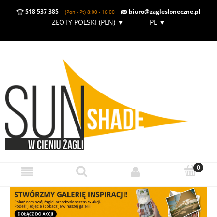
518 537 385
biuro@zaglesloneczne.pl
(Pon - Pt) 8:00 - 16:00
ZŁOTY POLSKI (PLN)
▼
PL
▼