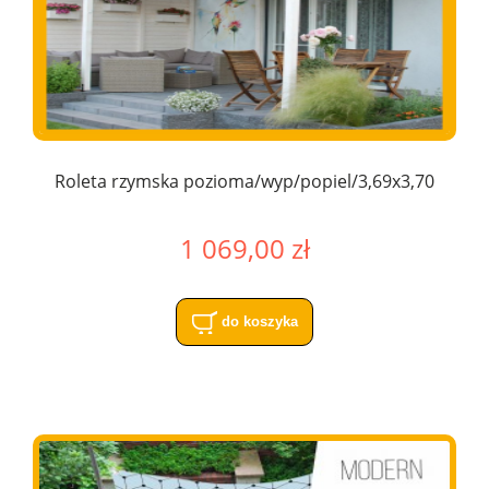
Roleta rzymska pozioma/wyp/popiel/3,69x3,70
1 069,00 zł
do koszyka