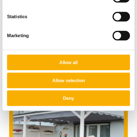
Statistics
Roleta rzymska pozioma/wyp/popiel/3,23x1,96
Marketing
449,00 zł
Allow all
do koszyka
Allow selection
Deny