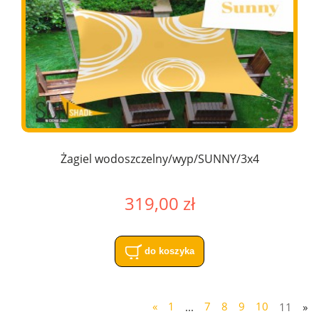
Żagiel wodoszczelny/wyp/SUNNY/3x4
319,00 zł
do koszyka
«
1
...
7
8
9
10
11
»