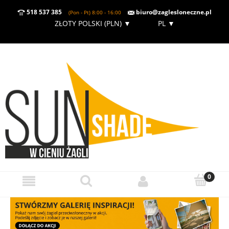
518 537 385
biuro@zaglesloneczne.pl
(Pon - Pt) 8:00 - 16:00
ZŁOTY POLSKI (PLN)
▼
PL
▼